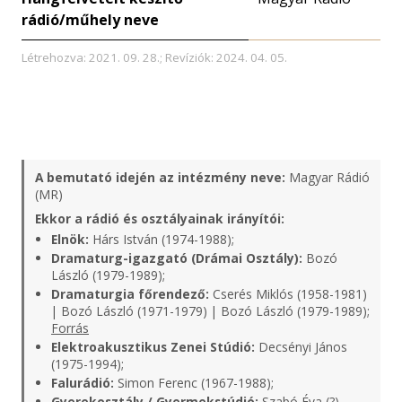
rádió/műhely neve
Létrehozva: 2021. 09. 28.; Revíziók: 2024. 04. 05.
A bemutató idején az intézmény neve:
Magyar Rádió
(MR)
Ekkor a rádió és osztályainak irányítói:
Elnök:
Hárs István (1974-1988);
Dramaturg-igazgató (Drámai Osztály):
Bozó
László (1979-1989);
Dramaturgia főrendező:
Cserés Miklós (1958-1981)
| Bozó László (1971-1979) | Bozó László (1979-1989);
Forrás
Elektroakusztikus Zenei Stúdió:
Decsényi János
(1975-1994);
Falurádió:
Simon Ferenc (1967-1988);
Gyerekosztály / Gyermekstúdió:
Szabó Éva (?)