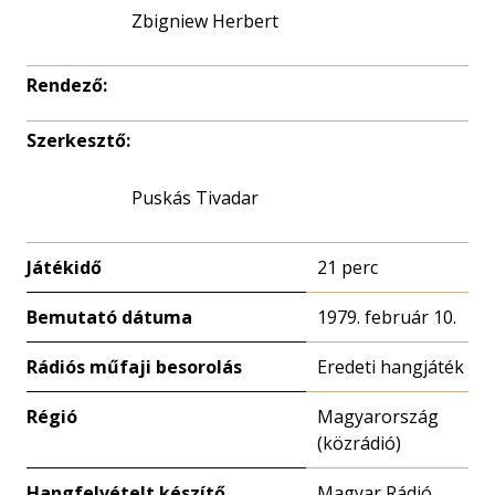
Zbigniew Herbert
Rendező:
Szerkesztő:
Puskás Tivadar
Játékidő
21 perc
Bemutató dátuma
1979. február 10.
Rádiós műfaji besorolás
Eredeti hangjáték
Régió
Magyarország
(közrádió)
Hangfelvételt készítő
Magyar Rádió