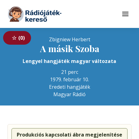
Tovább a navigációhoz
Tovább a tartalomhoz
Menü
0
Zbigniew Herbert
A másik Szoba
Lengyel hangjáték magyar változata
21 perc
1979. február 10.
Eredeti hangjáték
Magyar Rádió
Produkciós kapcsolati ábra megjelenítése