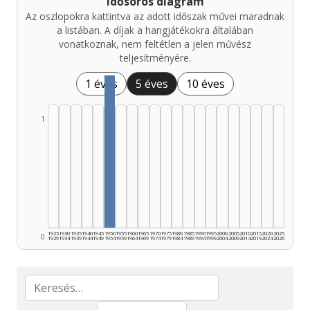
Idősoros diagram
Az oszlopokra kattintva az adott időszak művei maradnak
a listában. A díjak a hangjátékokra általában
vonatkoznak, nem feltétlen a jelen művész
teljesítményére.
1 éves
5 éves
10 éves
1
1925
1930
1935
1940
1945
1950
1955
1960
1965
1970
1975
1980
1985
1990
1995
2000
2005
2010
2015
2020
2025
0
1929
1934
1939
1944
1949
1954
1959
1964
1969
1974
1979
1984
1989
1994
1999
2004
2009
2014
2019
2024
2026