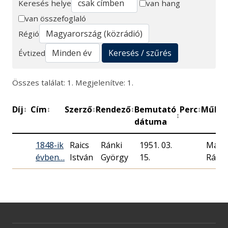
Keresés helye
van hang
van összefoglaló
Keresés
Régió
Keresés / szűrés
Évtized
Összes találat: 1. Megjelenítve: 1.
Díj
Cím
Szerző
Rendező
Bemutató
Perc
Műhel
↕
↕
↕
↕
↕
↕
dátuma
1848-ik
Raics
Ránki
1951. 03.
Magy
évben…
István
György
15.
Rádió