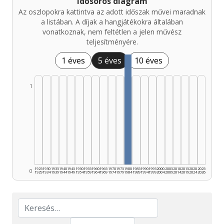
Idősoros diagram
Az oszlopokra kattintva az adott időszak művei maradnak
a listában. A díjak a hangjátékokra általában
vonatkoznak, nem feltétlen a jelen művész
teljesítményére.
1 éves
5 éves
10 éves
1
1925
1930
1935
1940
1945
1950
1955
1960
1965
1970
1975
1980
1985
1990
1995
2000
2005
2010
2015
2020
2025
0
1929
1934
1939
1944
1949
1954
1959
1964
1969
1974
1979
1984
1989
1994
1999
2004
2009
2014
2019
2024
2026