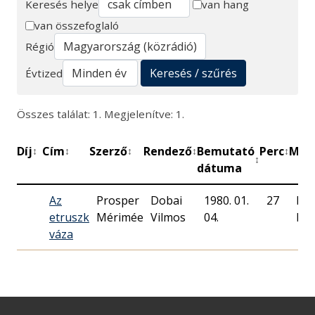
Keresés helye
van hang
van összefoglaló
Keresés
Régió
Keresés / szűrés
Évtized
Összes találat: 1. Megjelenítve: 1.
Díj
Cím
Szerző
Rendező
Bemutató
Perc
Műh
↕
↕
↕
↕
↕
↕
dátuma
Az
Prosper
Dobai
1980. 01.
27
Ma
etruszk
Mérimée
Vilmos
04.
Rád
váza