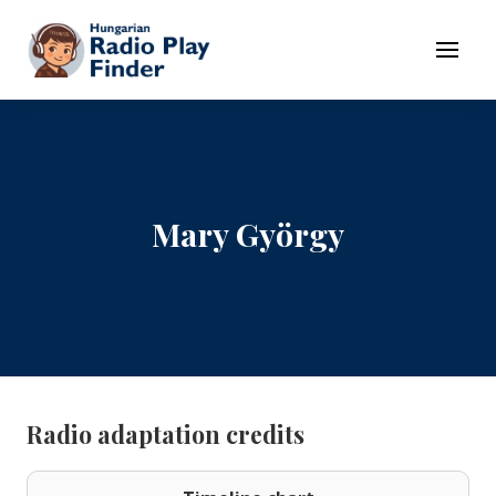
To navigation
To contents
Menu
Mary György
Radio adaptation credits