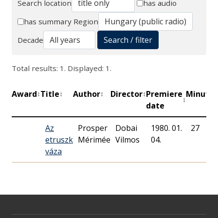
Search location
has audio
Search
has summary
Region
Search / filter
Decade
Total results: 1. Displayed: 1.
Award
Title
Author
Director
Premiere
Minutes
↕
↕
↕
↕
↕
date
Az
Prosper
Dobai
1980. 01.
27
etruszk
Mérimée
Vilmos
04.
váza