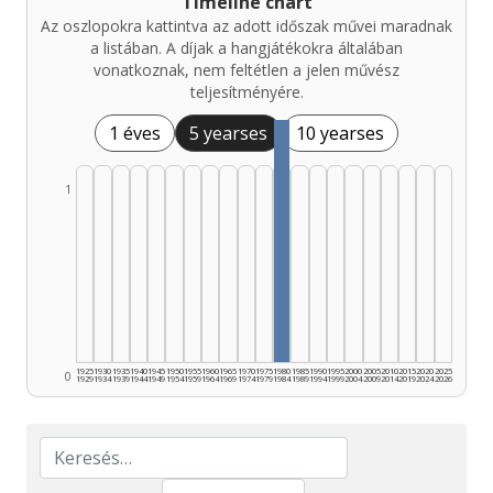
Timeline chart
Az oszlopokra kattintva az adott időszak művei maradnak
a listában. A díjak a hangjátékokra általában
vonatkoznak, nem feltétlen a jelen művész
teljesítményére.
1 éves
5 yearses
10 yearses
1
1925
1930
1935
1940
1945
1950
1955
1960
1965
1970
1975
1980
1985
1990
1995
2000
2005
2010
2015
2020
2025
0
1929
1934
1939
1944
1949
1954
1959
1964
1969
1974
1979
1984
1989
1994
1999
2004
2009
2014
2019
2024
2026