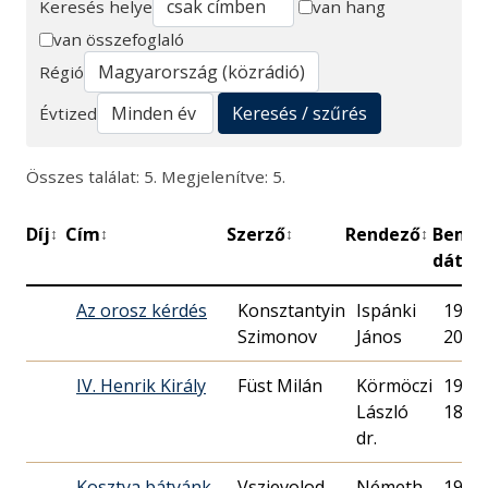
Keresés helye
van hang
van összefoglaló
Keresés
Régió
Keresés / szűrés
Évtized
Összes találat: 5. Megjelenítve: 5.
Díj
Cím
Szerző
Rendező
Bemu
↕
↕
↕
↕
dátu
Az orosz kérdés
Konsztantyin
Ispánki
1952.
Szimonov
János
20.
IV. Henrik Király
Füst Milán
Körmöczi
1948.
László
18.
dr.
Kosztya bátyánk
Vszjevolod
Németh
1949.