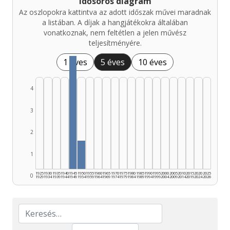
Idősoros diagram
Az oszlopokra kattintva az adott időszak művei maradnak
a listában. A díjak a hangjátékokra általában
vonatkoznak, nem feltétlen a jelen művész
teljesítményére.
1 éves
5 éves
10 éves
4
3
2
1
1925
1930
1935
1940
1945
1950
1955
1960
1965
1970
1975
1980
1985
1990
1995
2000
2005
2010
2015
2020
2025
0
1929
1934
1939
1944
1949
1954
1959
1964
1969
1974
1979
1984
1989
1994
1999
2004
2009
2014
2019
2024
2026