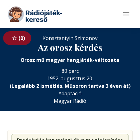
Tovább a navigációhoz
Tovább a tartalomhoz
Menü
0
Konsztantyin Szimonov
Az orosz kérdés
Orosz mű magyar hangjáték-változata
80 perc
1952. augusztus 20.
(Legalább 2 ismétlés. Műsoron tartva 3 éven át)
Adaptáció
Magyar Rádió