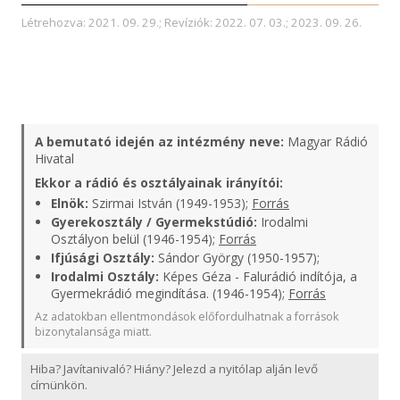
Létrehozva: 2021. 09. 29.; Revíziók: 2022. 07. 03.; 2023. 09. 26.
A bemutató idején az intézmény neve:
Magyar Rádió
Hivatal
Ekkor a rádió és osztályainak irányítói:
Elnök:
Szirmai István (1949-1953);
Forrás
Gyerekosztály / Gyermekstúdió:
Irodalmi
Osztályon belül (1946-1954);
Forrás
Ifjúsági Osztály:
Sándor György (1950-1957);
Irodalmi Osztály:
Képes Géza - Falurádió indítója, a
Gyermekrádió megindítása. (1946-1954);
Forrás
Az adatokban ellentmondások előfordulhatnak a források
bizonytalansága miatt.
Hiba? Javítanivaló? Hiány? Jelezd a nyitólap alján levő
címünkön.