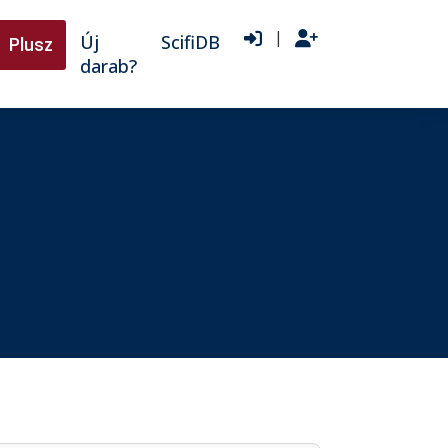
|
Új
ScifiDB
Plusz
darab?