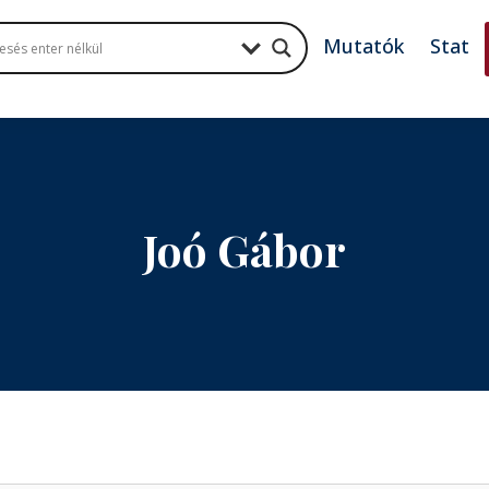
Mutatók
Stat
Joó Gábor