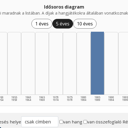
Idősoros diagram
i maradnak a listában. A díjak a hangjátékokra általában vonatkoznak,
1 éves
5 éves
10 éves
950
1955
1960
1965
1970
1975
1980
1985
1990
1995
954
1959
1964
1969
1974
1979
1984
1989
1994
1999
esés helye
van hang
van összefoglaló
Ré