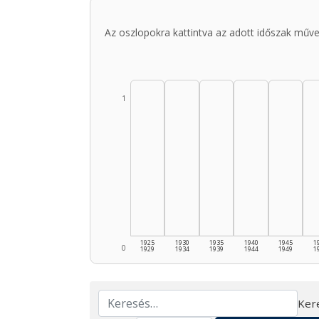
Az oszlopokra kattintva az adott időszak műve
1
1925
1930
1935
1940
1945
1
0
1929
1934
1939
1944
1949
1
Ker