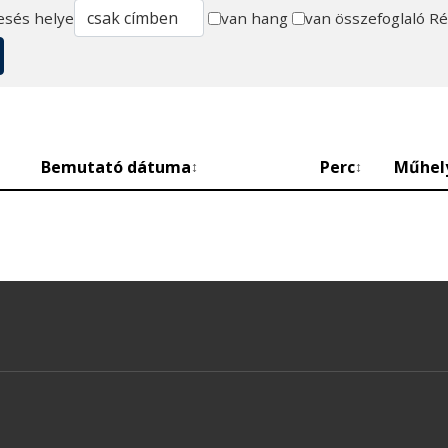
esés helye
van hang
van összefoglaló
Ré
Bemutató dátuma
Perc
Műhel
↕
↕