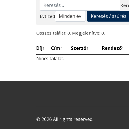
Ker
Keresés
Keresés / szűrés
Évtized
Összes találat: 0. Megjelenítve: 0.
Díj
Cím
Szerző
Rendező
↕
↕
↕
↕
Nincs találat.
© 2026 All rights reserved.