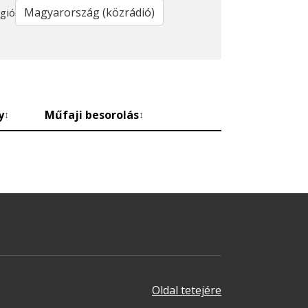
gió
y
Műfaji besorolás
↕
↕
Oldal tetejére