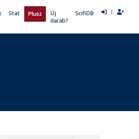
|
k
Stat
Új
ScifiDB
Plusz
darab?