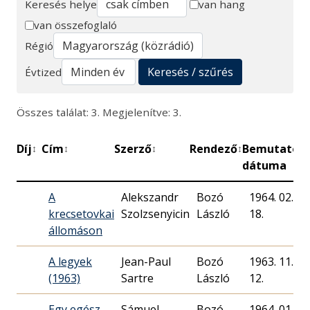
Keresés helye
van hang
van összefoglaló
Keresés
Régió
Keresés / szűrés
Évtized
Összes találat: 3. Megjelenítve: 3.
Díj
Cím
Szerző
Rendező
Bemutató
P
↕
↕
↕
↕
↕
dátuma
A
Alekszandr
Bozó
1964. 02.
krecsetovkai
Szolzsenyicin
László
18.
állomáson
A legyek
Jean-Paul
Bozó
1963. 11.
(1963)
Sartre
László
12.
Egy egész
Sámuel
Bozó
1964. 01.