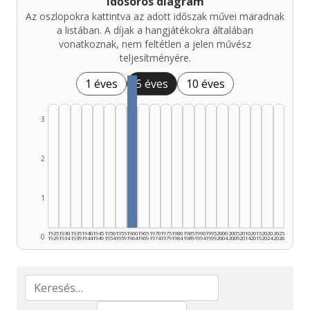
Idősoros diagram
Az oszlopokra kattintva az adott időszak művei maradnak
a listában. A díjak a hangjátékokra általában
vonatkoznak, nem feltétlen a jelen művész
teljesítményére.
1 éves
5 éves
10 éves
3
2
1
1925
1930
1935
1940
1945
1950
1955
1960
1965
1970
1975
1980
1985
1990
1995
2000
2005
2010
2015
2020
2025
0
1929
1934
1939
1944
1949
1954
1959
1964
1969
1974
1979
1984
1989
1994
1999
2004
2009
2014
2019
2024
2026