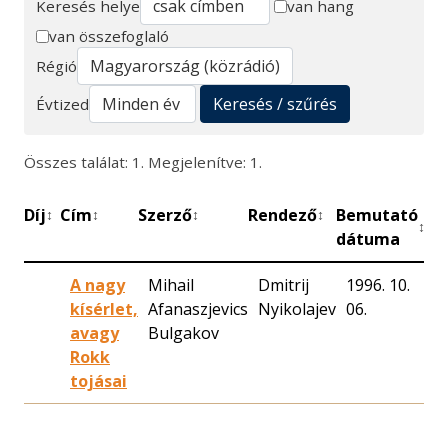
Keresés helye
van hang
van összefoglaló
Keresés
Régió
Keresés / szűrés
Évtized
Összes találat: 1. Megjelenítve: 1.
Díj
Cím
Szerző
Rendező
Bemutató
Pe
↕
↕
↕
↕
↕
dátuma
A nagy
Mihail
Dmitrij
1996. 10.
5
kísérlet,
Afanaszjevics
Nyikolajev
06.
avagy
Bulgakov
Rokk
tojásai