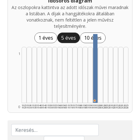
Idősoros diagram
Az oszlopokra kattintva az adott időszak művei maradnak
a listában. A díjak a hangjátékokra általában
vonatkoznak, nem feltétlen a jelen művész
teljesítményére.
1 éves
5 éves
10 éves
1
★
1925
1930
1935
1940
1945
1950
1955
1960
1965
1970
1975
1980
1985
1990
1995
2000
2005
2010
2015
2020
2025
0
1929
1934
1939
1944
1949
1954
1959
1964
1969
1974
1979
1984
1989
1994
1999
2004
2009
2014
2019
2024
2026