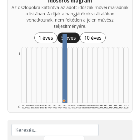
Idősoros diagram
Az oszlopokra kattintva az adott időszak művei maradnak
a listában. A díjak a hangjátékokra általában
vonatkoznak, nem feltétlen a jelen művész
teljesítményére.
1 éves
5 éves
10 éves
1
★
1925
1930
1935
1940
1945
1950
1955
1960
1965
1970
1975
1980
1985
1990
1995
2000
2005
2010
2015
2020
2025
0
1929
1934
1939
1944
1949
1954
1959
1964
1969
1974
1979
1984
1989
1994
1999
2004
2009
2014
2019
2024
2026