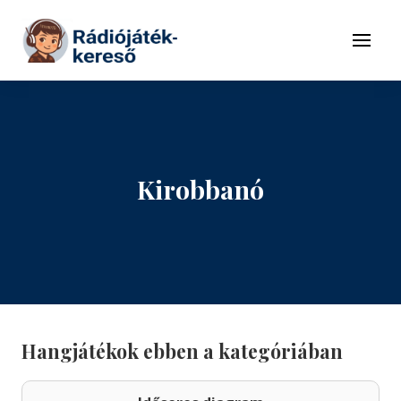
Tovább a navigációhoz
Tovább a tartalomhoz
Menü
Kirobbanó
Hangjátékok ebben a kategóriában