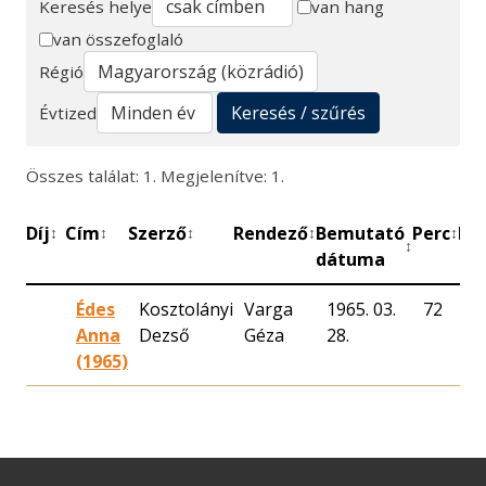
Keresés helye
van hang
van összefoglaló
Keresés
Régió
Keresés / szűrés
Évtized
Összes találat: 1. Megjelenítve: 1.
Díj
Cím
Szerző
Rendező
Bemutató
Perc
Mű
↕
↕
↕
↕
↕
↕
dátuma
Édes
Kosztolányi
Varga
1965. 03.
72
M
Anna
Dezső
Géza
28.
R
(1965)