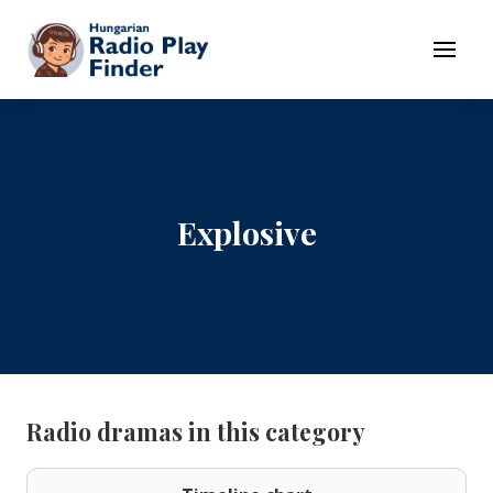
To navigation
To contents
Menu
Explosive
Radio dramas in this category