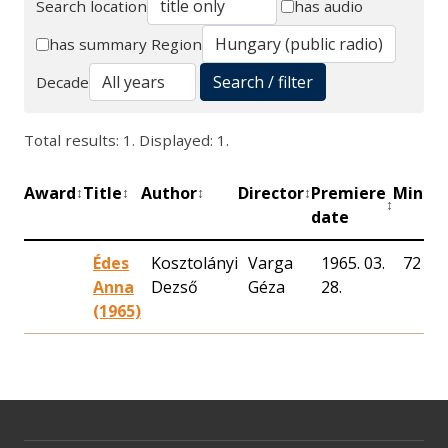
Search location
has audio
Search
has summary
Region
Search / filter
Decade
Total results: 1. Displayed: 1.
Award
Title
Author
Director
Premiere
Minut
↕
↕
↕
↕
↕
date
Édes
Kosztolányi
Varga
1965. 03.
72
Anna
Dezső
Géza
28.
(1965)