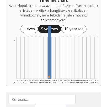
Timeline chart
Az oszlopokra kattintva az adott időszak művei maradnak
a listában. A díjak a hangjátékokra általában
vonatkoznak, nem feltétlen a jelen művész
teljesítményére.
1 éves
5 yearses
10 yearses
1
★
1925
1930
1935
1940
1945
1950
1955
1960
1965
1970
1975
1980
1985
1990
1995
2000
2005
2010
2015
2020
2025
0
1929
1934
1939
1944
1949
1954
1959
1964
1969
1974
1979
1984
1989
1994
1999
2004
2009
2014
2019
2024
2026