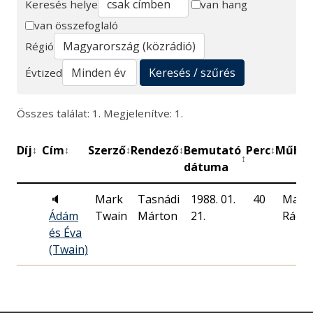
Keresés helye
van hang
van összefoglaló
Keresés
Régió
Keresés / szűrés
Évtized
Összes találat: 1. Megjelenítve: 1.
Díj
Cím
Szerző
Rendező
Bemutató
Perc
Műhel
↕
↕
↕
↕
↕
↕
dátuma
🔈
Mark
Tasnádi
1988. 01.
40
Magy
Ádám
Twain
Márton
21.
Rádió
és Éva
(Twain)