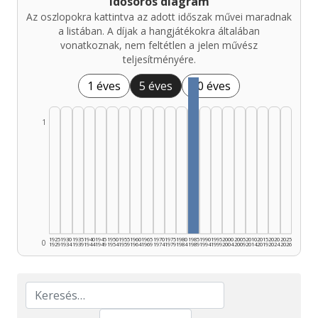
Idősoros diagram
Az oszlopokra kattintva az adott időszak művei maradnak
a listában. A díjak a hangjátékokra általában
vonatkoznak, nem feltétlen a jelen művész
teljesítményére.
1 éves
5 éves
10 éves
1
1925
1930
1935
1940
1945
1950
1955
1960
1965
1970
1975
1980
1985
1990
1995
2000
2005
2010
2015
2020
2025
0
1929
1934
1939
1944
1949
1954
1959
1964
1969
1974
1979
1984
1989
1994
1999
2004
2009
2014
2019
2024
2026