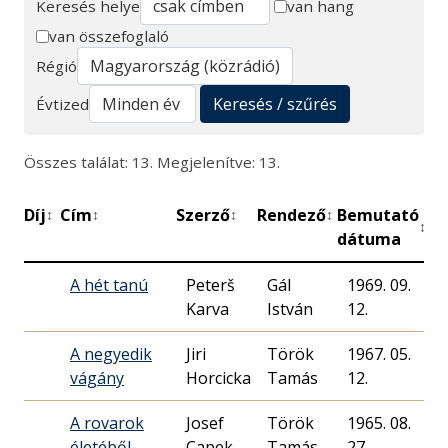
Keresés helye
van hang
van összefoglaló
Keresés
Régió
Keresés / szűrés
Évtized
Összes találat: 13. Megjelenítve: 13.
Díj
Cím
Szerző
Rendező
Bemutató
Pe
↕
↕
↕
↕
↕
dátuma
A hét tanú
Peterš
Gál
1969. 09.
6
Karva
István
12.
A negyedik
Jiri
Török
1967. 05.
5
vágány
Horcicka
Tamás
12.
A rovarok
Josef
Török
1965. 08.
életéből
Capek,
Tamás
27.