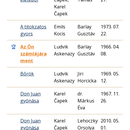
Karel
Čapek
A titokzatos
Emils
Barlay
1973. 07.
gyors
Kocis
Gusztáv
22.
🏆
Az Ön
Ludvik
Barlay
1966. 04.
6
számlájára
Askenazy
Gusztáv
08.
ment
Bőrök
Ludvik
Jiri
1969. 05.
4
Askenazy
Horcicka
12.
Don Juan
Karel
dr.
1967. 11.
gyónása
Čapek
Márkus
26.
Éva
Don Juan
Karel
Lehoczky
2010. 05.
gyónása
Čapek
Orsolya
01.