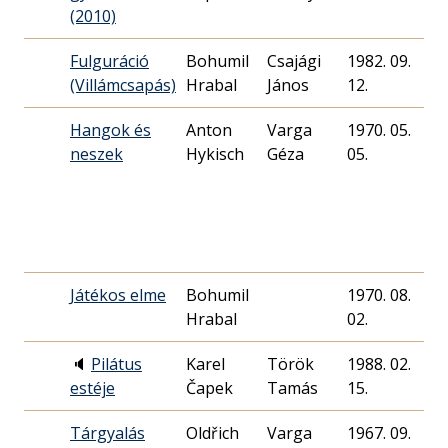
(2010)
Fulguráció
Bohumil
Csajági
1982. 09.
4
(Villámcsapás)
Hrabal
János
12.
Hangok és
Anton
Varga
1970. 05.
3
neszek
Hykisch
Géza
05.
Játékos elme
Bohumil
1970. 08.
Hrabal
02.
🔈
Pilátus
Karel
Török
1988. 02.
4
estéje
Čapek
Tamás
15.
Tárgyalás
Oldřich
Varga
1967. 09.
5