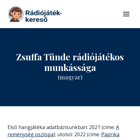
Tovább a navigációhoz
Tovább a tartalomhoz
Menü
Zsuffa Tünde rádiójátékos
munkássága
(magyar)
Első hangjátéka adatbázisunkban: 2021 (címe:
A
reménység oszlopa
); utolsó: 2022 (címe:
Paprika