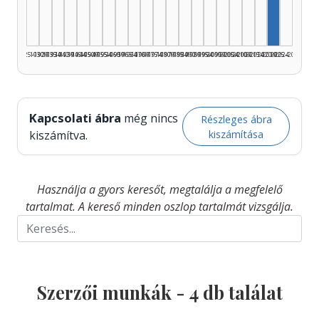
1925–1929
1930–1934
1935–1939
1940–1944
1945–1949
1950–1954
1955–1959
1960–1964
1965–1969
1970–1974
1975–1979
1980–1984
1985–1989
1990–1994
1995–1999
2000–2004
2005–2009
2010–2014
2015–2019
2020–2024
2025–2026
Kapcsolati ábra
még nincs
Részleges ábra
kiszámítása
kiszámítva.
Használja a gyors keresőt, megtalálja a megfelelő
tartalmat. A kereső minden oszlop tartalmát vizsgálja.
Szerzői munkák -
4
db találat