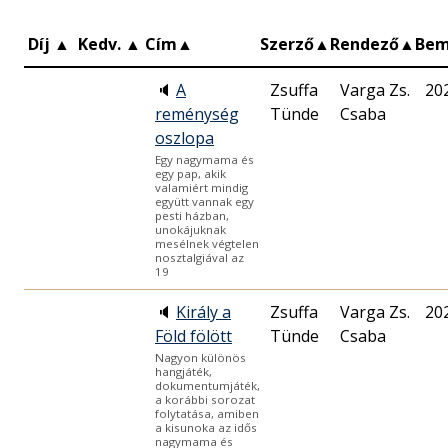
Díj
▲
Kedv.
▲
Cím
▲
Szerző
▲
Rendező
▲
Bem
🔈
A
Zsuffa
Varga Zs.
20
reménység
Tünde
Csaba
oszlopa
Egy nagymama és
egy pap, akik
valamiért mindig
együtt vannak egy
pesti házban,
unokájuknak
mesélnek végtelen
nosztalgiával az
19
🔈
Király a
Zsuffa
Varga Zs.
20
Föld fölött
Tünde
Csaba
Nagyon különös
hangjáték,
dokumentumjáték,
a korábbi sorozat
folytatása, amiben
a kisunoka az idős
nagymama és