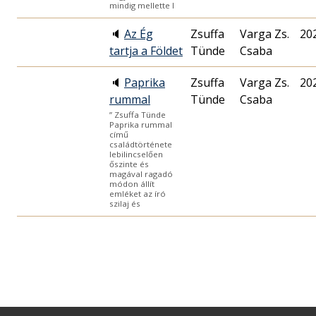
mindig mellette l
🔈
Az Ég
Zsuffa
Varga Zs.
20
tartja a Földet
Tünde
Csaba
🔈
Paprika
Zsuffa
Varga Zs.
20
rummal
Tünde
Csaba
” Zsuffa Tünde
Paprika rummal
című
családtörténete
lebilincselően
őszinte és
magával ragadó
módon állít
emléket az író
szilaj és