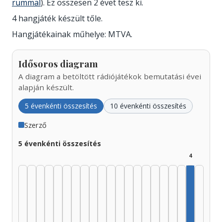
rummal
). Ez összesen 2 évet tesz ki.
4 hangjáték készült tőle.
Hangjátékainak műhelye: MTVA.
Idősoros diagram
A diagram a betöltött rádiójátékok bemutatási évei
alapján készült.
5 évenkénti összesítés
10 évenkénti összesítés
Szerző
5 évenkénti összesítés
4
Szerző, 