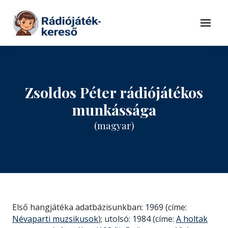
Tovább a navigációhoz
Tovább a tartalomhoz
Menü
Zsoldos Péter rádiójátékos
munkássága
(magyar)
Első hangjátéka adatbázisunkban: 1969 (címe:
Névaparti muzsikusok
); utolsó: 1984 (címe:
A holtak