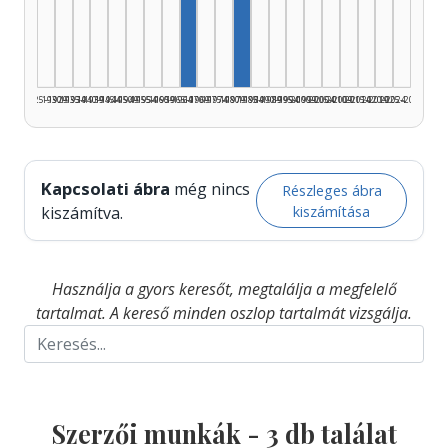
Szerző, 1980–1984: 2
Szerző, 1965–1969: 1
1925–1929
1930–1934
1935–1939
1940–1944
1945–1949
1950–1954
1955–1959
1960–1964
1965–1969
1970–1974
1975–1979
1980–1984
1985–1989
1990–1994
1995–1999
2000–2004
2005–2009
2010–2014
2015–2019
2020–2024
2025–2026
Kapcsolati ábra
még nincs
Részleges ábra
kiszámítása
kiszámítva.
Használja a gyors keresőt, megtalálja a megfelelő
tartalmat. A kereső minden oszlop tartalmát vizsgálja.
Szerzői munkák -
3
db találat