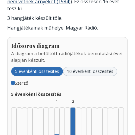
nem vetnek árnyékot (1984)
). Ez összesen 16 évet
tesz ki.
3 hangjáték készült tőle.
Hangjátékainak műhelye: Magyar Rádió.
Idősoros diagram
A diagram a betöltött rádiójátékok bemutatási évei
alapján készült.
5 évenkénti összesítés
10 évenkénti összesítés
Szerző
5 évenkénti összesítés
1
2