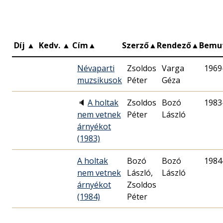
Díj
▲
Kedv.
▲
Cím
▲
Szerző
▲
Rendező
▲
Bemu
Névaparti
Zsoldos
Varga
1969
muzsikusok
Péter
Géza
🔈
A holtak
Zsoldos
Bozó
1983
nem vetnek
Péter
László
árnyékot
(1983)
A holtak
Bozó
Bozó
1984
nem vetnek
László,
László
árnyékot
Zsoldos
(1984)
Péter