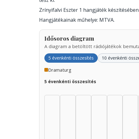
tesz ki.
Zrínyifalvi Eszter 1 hangjáték készítésébe
Hangjátékainak műhelye: MTVA.
Idősoros diagram
A diagram a betöltött rádiójátékok bemutat
5 évenkénti összesítés
10 évenkénti össz
Dramaturg
5 évenkénti összesítés