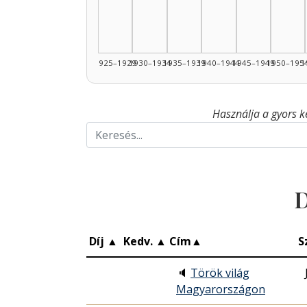
1925–1929
1930–1934
1935–1939
1940–1944
1945–1949
1950–195
1
Használja a gyors k
D
Díj
▲
Kedv.
▲
Cím
▲
S
🔈
Török világ
Magyarországon