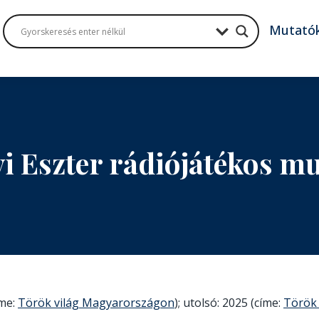
Mutató
vi Eszter rádiójátékos 
íme:
Török világ Magyarországon
); utolsó: 2025 (címe:
Török