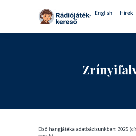
Tovább a navigációhoz
Tovább a tartalomhoz
English
Hírek
Zrínyifal
Első hangjátéka adatbázisunkban: 2025 (c