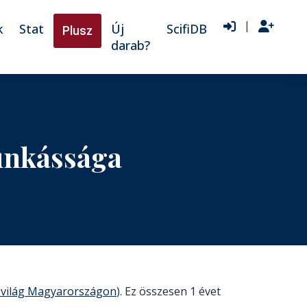
|
k
Stat
Új
ScifiDB
Plusz
darab?
munkássága
 világ Magyarországon
). Ez összesen 1 évet