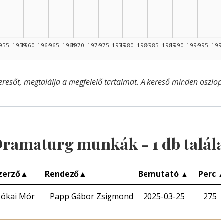
4
955–1959
1960–1964
1965–1969
1970–1974
1975–1979
1980–1984
1985–1989
1990–1994
1995–19
eresőt, megtalálja a megfelelő tartalmat. A kereső minden oszlop 
ramaturg munkák -
1
db talál
zerző
▲
Rendező
▲
Bemutató
▲
Perc
Jókai Mór
Papp Gábor Zsigmond
2025-03-25
275