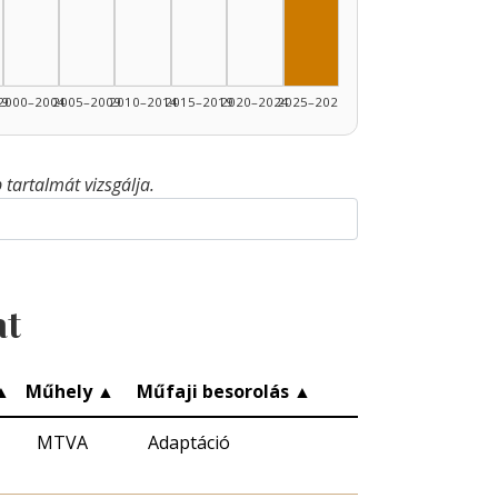
99
2000–2004
2005–2009
2010–2014
2015–2019
2020–2024
2025–2026
tartalmát vizsgálja.
at
▲
Műhely
▲
Műfaji besorolás
▲
MTVA
Adaptáció