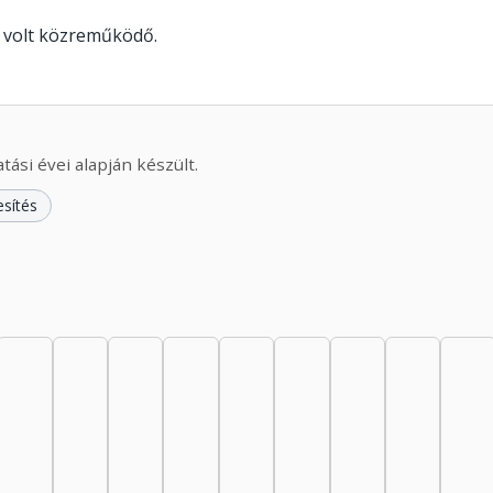
n volt közreműködő.
ási évei alapján készült.
esítés