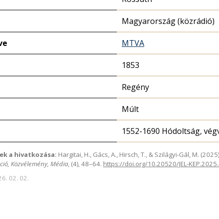
Magyarország (közrádió)
ve
MTVA
1853
Regény
Múlt
1552-1690 Hódoltság, végv
ek a hivatkozása:
Hargitai, H., Gács, A., Hirsch, T., & Szilágyi-Gál, M. (2
ció, Közvélemény, Média
, (4), 48–64.
https://doi.org/10.20520/JEL-KEP.2025
26. 02. 02.