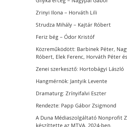
Ghyka erceg – Nagypál Gábor
Zrinyi Ilona – Horváth Lili
Strudza Mihály – Kajtár Róbert
Feriz bég – Ódor Kristóf
Közreműködött: Barbinek Péter, Nag
Róbert, Elek Ferenc, Horváth Péter és
Zenei szerkesztő: Hortobágyi László
Hangmérnök: Jantyik Levente
Dramaturg: Zrínyifalvi Eszter
Rendezte: Papp Gábor Zsigmond
A Duna Médiaszolgáltató Nonprofit Z
készíttette az MTVA, 2024-ben.