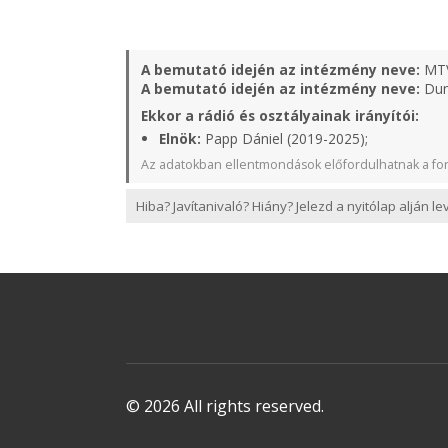
A bemutató idején az intézmény neve:
MT
A bemutató idején az intézmény neve:
Duna
Ekkor a rádió és osztályainak irányítói:
Elnök:
Papp Dániel (2019-2025);
Az adatokban ellentmondások előfordulhatnak a for
Hiba? Javítanivaló? Hiány? Jelezd a nyitólap alján l
© 2026 All rights reserved.