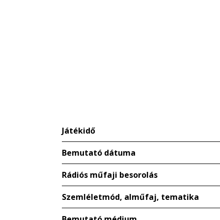
Játékidő
Bemutató dátuma
Rádiós műfaji besorolás
Szemléletmód, alműfaj, tematika
Bemutató médium