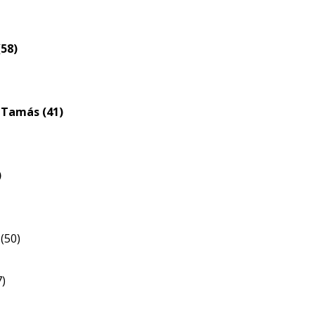
Életkori
eloszlás
nagyítása
58)
 Tamás (41)
)
(50)
7)