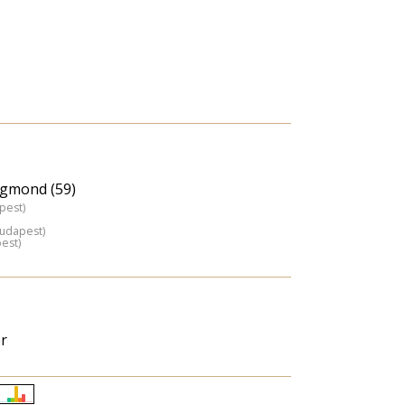
igmond (59)
pest)
Budapest)
est)
er