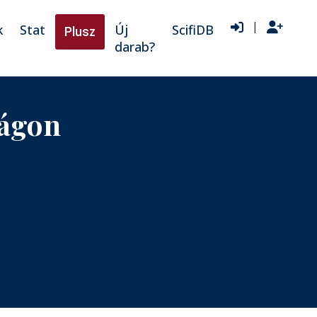
|
k
Stat
Új
ScifiDB
Plusz
darab?
zágon