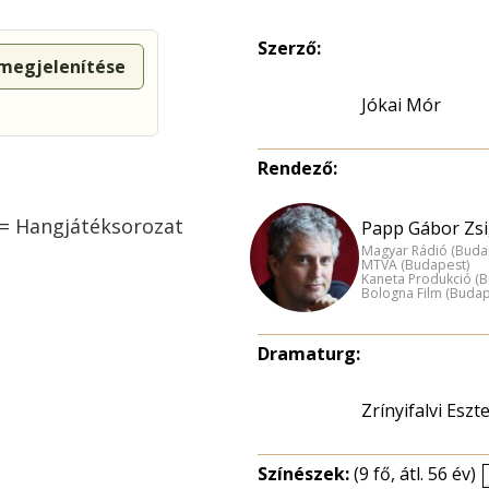
Szerző:
 megjelenítése
Jókai Mór
Rendező:
 = Hangjátéksorozat
Papp Gábor Zs
Magyar Rádió (Buda
MTVA (Budapest)
Kaneta Produkció (
Bologna Film (Budap
Dramaturg:
Zrínyifalvi Eszt
Színészek:
(9 fő, átl. 56 év)