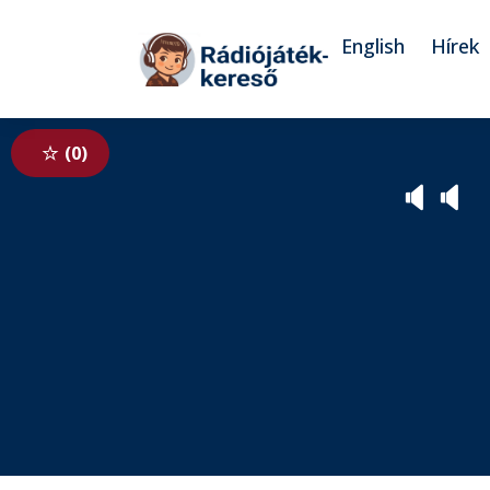
Tovább a navigációhoz
Tovább a tartalomhoz
English
Hírek
0
🔈
🔈