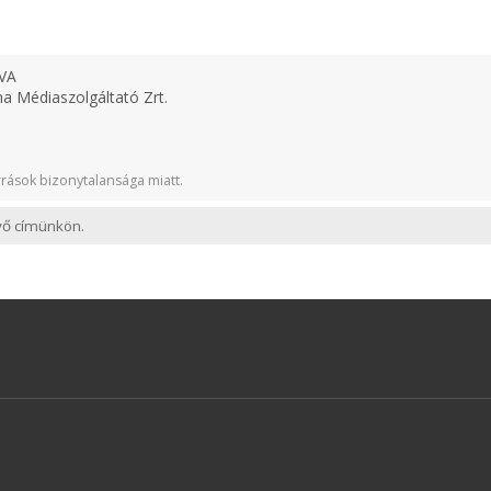
VA
 Médiaszolgáltató Zrt.
rások bizonytalansága miatt.
evő címünkön.