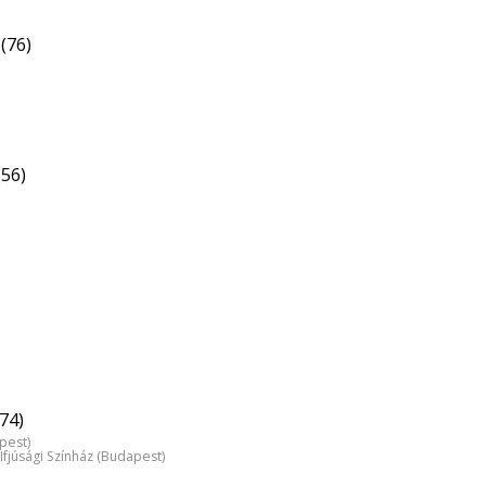
(76)
(56)
74)
pest)
Ifjúsági Színház (Budapest)