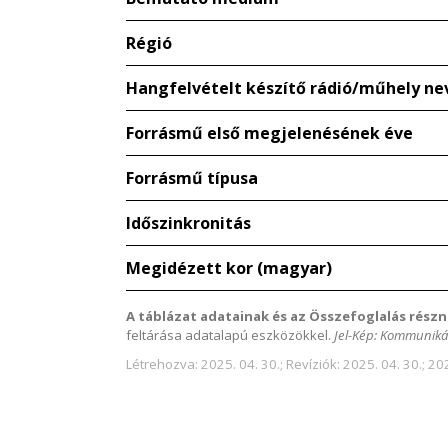
Régió
Hangfelvételt készítő rádió/műhely ne
Forrásmű első megjelenésének éve
Forrásmű típusa
Időszinkronitás
Megidézett kor (magyar)
A táblázat adatainak és az Összefoglalás részn
feltárása adatalapú eszközökkel.
Jel-Kép: Kommuniká
Létrehozva: 2025. 04. 30.; Revíziók: 2025. 04. 30.; 20