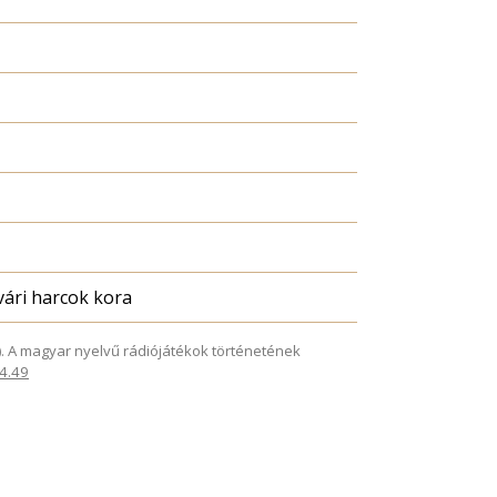
ári harcok kora
025). A magyar nyelvű rádiójátékok történetének
.4.49