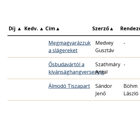
Díj
▲
Kedv.
▲
Cím
▲
Szerző
▲
Rendez
Megmagyarázzuk
Medvey
-
a slágereket
Gusztáv
Ősbudavártól a
Szathmáry
-
kívánsághangversenyig
Antal
Álmodó Tiszapart
Sándor
Böhm
Jenő
László