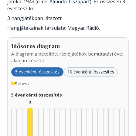
játéka: 1943 (címe:
Álmodó Tiszapart
). Ez összesen 3
évet tesz ki.
3 hangjátékban játszott.
Hangjátékainak társulata: Magyar Rádió.
Idősoros diagram
A diagram a betöltött rádiójátékok bemutatási évei
alapján készült.
5 évenkénti összesítés
10 évenkénti összesítés
Színész
5 évenkénti összesítés
3