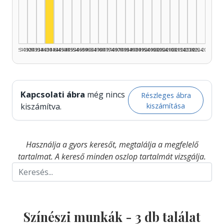
Színész, 1940–1944: 3
1925–1929
1930–1934
1935–1939
1940–1944
1945–1949
1950–1954
1955–1959
1960–1964
1965–1969
1970–1974
1975–1979
1980–1984
1985–1989
1990–1994
1995–1999
2000–2004
2005–2009
2010–2014
2015–2019
2020–2024
2025–2026
Kapcsolati ábra
még nincs
Részleges ábra
kiszámítása
kiszámítva.
Használja a gyors keresőt, megtalálja a megfelelő
tartalmat. A kereső minden oszlop tartalmát vizsgálja.
Színészi munkák -
3
db találat