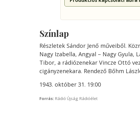
Produkciós kapcsolati ábra
Színlap
Részletek Sándor Jenő műveiből. Közr
Nagy Izabella, Angyal – Nagy Gyula, 
Tibor, a rádiózenekar Vincze Ottó ve
cigányzenekara. Rendező Bőhm Lászl
1943. október 31. 19:00
Forrás:
Rádió Újság; Rádióélet