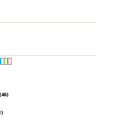
Életkori
eloszlás
nagyítása
(46)
1)