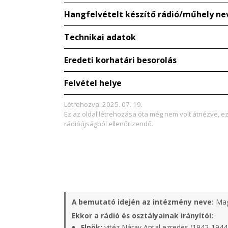
Hangfelvételt készítő rádió/műhely ne
Technikai adatok
Eredeti korhatári besorolás
Felvétel helye
Létrehozva: 2025. 07. 19.
Ez az oldal létrehozása óta még nem volt átnézve, e
rádióújságból ellenőrizendő.
A bemutató idején az intézmény neve:
Mag
Ekkor a rádió és osztályainak irányítói:
Elnök:
vitéz Náray Antal ezredes (1942-1944