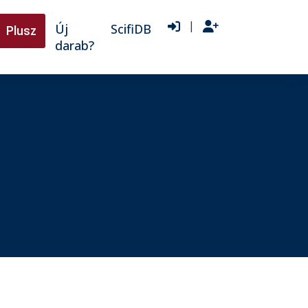
|
Új
ScifiDB
Plusz
darab?