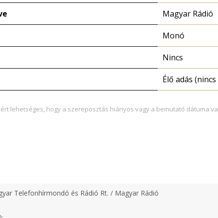
ve
Magyar Rádió
Monó
Nincs
Élő adás (nincs 
zért lehetséges, hogy a szereposztás hiányos vagy a bemutató dátuma va
yar Telefonhírmondó és Rádió Rt. / Magyar Rádió
);