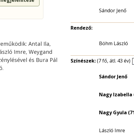
 megjelenítése
Sándor Jenő
Rendező:
eműködik: Antal Ila,
Böhm László
László Imre, Weygand
zénylésével és Bura Pál
Színészek:
(7 fő, átl. 43 év)
ó.
Sándor Jenő
Nagy Izabella 
Nagy Gyula (7
László Imre