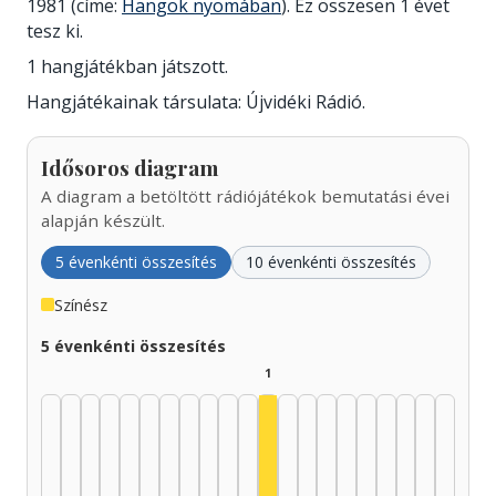
1981 (címe:
Hangok nyomában
). Ez összesen 1 évet
tesz ki.
1 hangjátékban játszott.
Hangjátékainak társulata: Újvidéki Rádió.
Idősoros diagram
A diagram a betöltött rádiójátékok bemutatási évei
alapján készült.
5 évenkénti összesítés
10 évenkénti összesítés
Színész
5 évenkénti összesítés
1