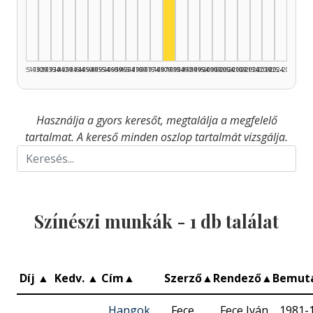
Színész, 1980–1984: 1
1925–1929
1930–1934
1935–1939
1940–1944
1945–1949
1950–1954
1955–1959
1960–1964
1965–1969
1970–1974
1975–1979
1980–1984
1985–1989
1990–1994
1995–1999
2000–2004
2005–2009
2010–2014
2015–2019
2020–2024
2025–2026
Használja a gyors keresőt, megtalálja a megfelelő
tartalmat. A kereső minden oszlop tartalmát vizsgálja.
Színészi munkák -
1
db találat
Díj
▲
Kedv.
▲
Cím
▲
Szerző
▲
Rendező
▲
Bemut
Hangok
Fece
Fece Iván
1981-