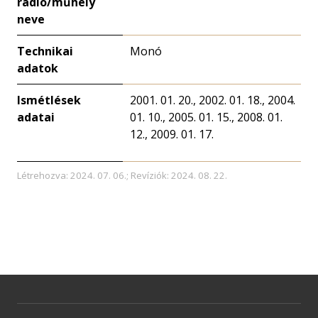
rádió/műhely
neve
Technikai
Monó
adatok
Ismétlések
2001. 01. 20., 2002. 01. 18., 2004.
adatai
01. 10., 2005. 01. 15., 2008. 01.
12., 2009. 01. 17.
Létrehozva: 2024. 07. 06.; Revíziók: 2024. 08. 22.