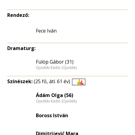
Rendező:
Fece Iván
Dramaturg:
Fülöp Gábor (31)
Újvidéki Rádió (Újvidék)
Színészek:
(25 fő, átl. 61 év)
Életkori
eloszlás
Ádám Olga (56)
Újvidéki Rádió (Újvidék)
nagyítása
Boross István
Dimitrijević Mara