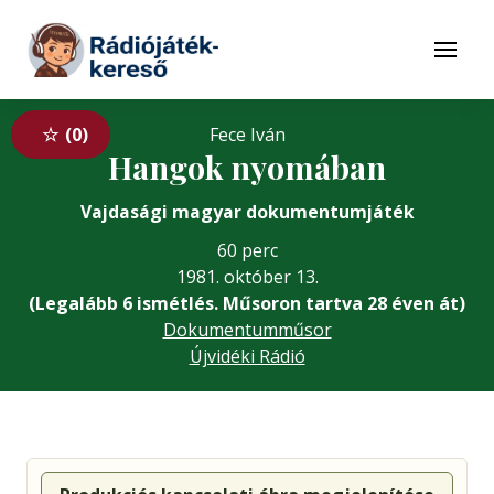
Tovább a navigációhoz
Tovább a tartalomhoz
Menü
0
Fece Iván
Hangok nyomában
Vajdasági magyar dokumentumjáték
60 perc
1981. október 13.
(Legalább 6 ismétlés. Műsoron tartva 28 éven át)
Dokumentumműsor
Újvidéki Rádió