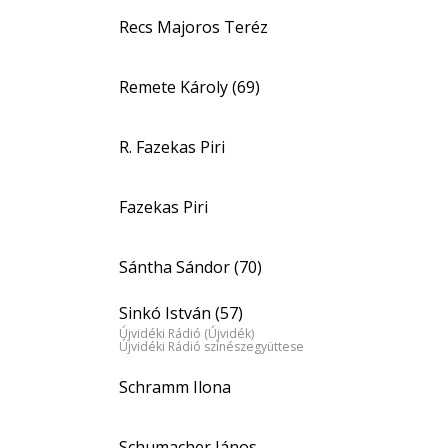
Recs Majoros Teréz
Remete Károly (69)
R. Fazekas Piri
Fazekas Piri
Sántha Sándor (70)
Sinkó István (57)
Újvidéki Rádió (Újvidék)
Újvidéki Rádió színészegyüttese
Schramm Ilona
Schumacher János