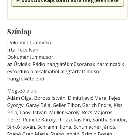
Produkciós kapcsolati ábra megjelenítése
Színlap
Dokumentumműsor
Írta: Fece Iván
Dokumentumműsor
az Újvidéki Rádió hangjátékmüsorának harmincadik
évfordulója alkalmából megtartott műsor
hangfelvételéből
Megszólalók:
Ádám Olga, Boross István, Dimitrijević Mara, Fejes
György, Garay Béla, Gellér Tibor, Gerich Endre, Kiss
Béla, Lányi István, Müller Károly, Recs Majoros
Teréz, Remete Károly, R. Fazekas Piri, Sántha Sándor,
Sinkó István, Schramm Ilona, Schumacher János,
Szabó Cseh Mária, Szabó István, Szimin Bosán