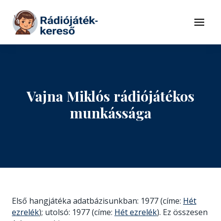
Tovább a navigációhoz
Tovább a tartalomhoz
Menü
Vajna Miklós rádiójátékos
munkássága
Első hangjátéka adatbázisunkban: 1977 (címe:
Hét
ezrelék
); utolsó: 1977 (címe:
Hét ezrelék
). Ez összesen