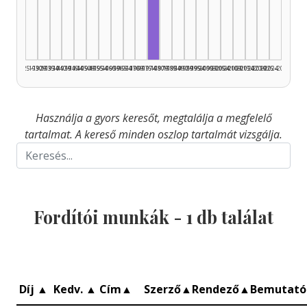
Fordító, 1975–1979: 1
1925–1929
1930–1934
1935–1939
1940–1944
1945–1949
1950–1954
1955–1959
1960–1964
1965–1969
1970–1974
1975–1979
1980–1984
1985–1989
1990–1994
1995–1999
2000–2004
2005–2009
2010–2014
2015–2019
2020–2024
2025–2026
Használja a gyors keresőt, megtalálja a megfelelő
tartalmat. A kereső minden oszlop tartalmát vizsgálja.
Fordítói munkák -
1
db találat
Díj
▲
Kedv.
▲
Cím
▲
Szerző
▲
Rendező
▲
Bemutat