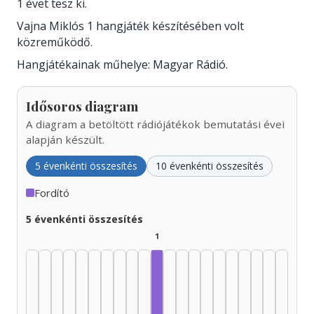
1 évet tesz ki.
Vajna Miklós 1 hangjáték készítésében volt
közreműködő.
Hangjátékainak műhelye: Magyar Rádió.
Idősoros diagram
A diagram a betöltött rádiójátékok bemutatási évei
alapján készült.
5 évenkénti összesítés
10 évenkénti összesítés
Fordító
5 évenkénti összesítés
1