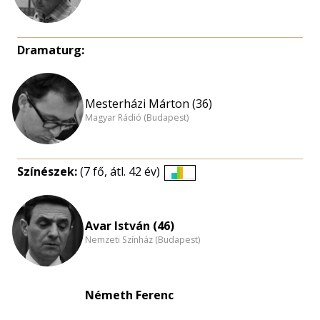
Dramaturg:
Mesterházi Márton (36)
Magyar Rádió (Budapest)
Színészek:
(7 fő, átl. 42 év)
Életkori
eloszlás
nagyítása
Avar István (46)
Nemzeti Színház (Budapest)
Németh Ferenc