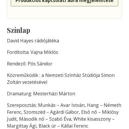
Produkciós kapcsolati ábra megjelenítése
Színlap
David Hayes rádiójátéka
Fordította: Vajna Miklós
Rendező: Pós Sándor
Közreműködik : a Nemzeti Színház Stúdiója Simon
Zoltán vezetésével
Dramaturg: Mesterházi Márton
Szereposztás: Munkás – Avar István, Hang – Németh
Ferenc, Szomszéd – Agárdi Gábor, Első nő – Miklósy
Judit, Második nő – Szabó Éva, White kisasszony –
Margittay Ági, Black úr – Kállai Ferenc