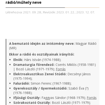
rádió/műhely neve
Létrehozva: 2021. 09. 28.; Revíziók: 2023. 01. 22.; 2023. 12. 07.
A bemutató idején az intézmény neve:
Magyar Rádió
(MR)
Ekkor a rádió és osztályainak irányítói:
Elnök:
Hárs István (1974-1988);
Dramaturgia főrendező:
Cserés Miklós (1958-1981)
| Bozó László (1971-1979);
Forrás
Elektroakusztikus Zenei Stúdió:
Decsényi János
(1975-1994);
Falurádió:
Simon Ferenc (1967-1988);
Gyerekosztály / Gyermekstúdió:
Szabó Éva (?)
(1976-1988);
Ifjúsági Osztály:
Faggyas Sándor (1968-1979);
Forrás
Szórakoztató Osztály:
Bozó László (1971-1979);