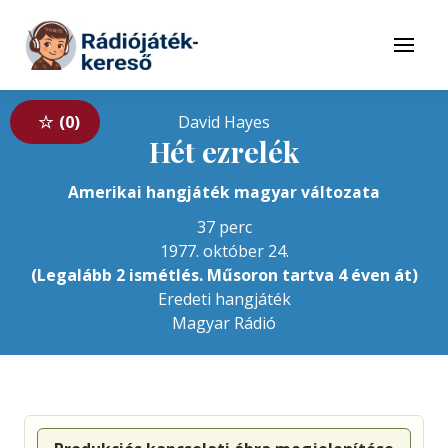
Tovább a navigációhoz
Tovább a tartalomhoz
Menü
0
David Hayes
Hét ezrelék
Amerikai hangjáték magyar változata
37 perc
1977. október 24.
(Legalább 2 ismétlés. Műsoron tartva 4 éven át)
Eredeti hangjáték
Magyar Rádió