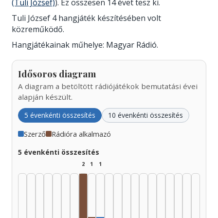
(Tuli József)
). Ez összesen 14 évet tesz ki.
Tuli József 4 hangjáték készítésében volt
közreműködő.
Hangjátékainak műhelye: Magyar Rádió.
Idősoros diagram
A diagram a betöltött rádiójátékok bemutatási évei
alapján készült.
5 évenkénti összesítés
10 évenkénti összesítés
Szerző
Rádióra alkalmazó
5 évenkénti összesítés
2
1
1