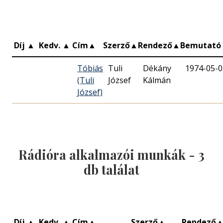
Díj
▲
Kedv.
▲
Cím
▲
Szerző
▲
Rendező
▲
Bemutató
Tóbiás
Tuli
Dékány
1974-05-0
(Tuli
József
Kálmán
József)
Rádióra alkalmazói munkák -
3
db találat
Díj
▲
Kedv.
▲
Cím
▲
Szerző
▲
Rendező