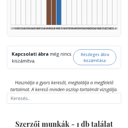
Rádióra alkalmazó, 1960–1964: 2
Rádióra alkalmazó, 1965–1969: 1
Szerző, 1970–1974: 1
1925–1929
1930–1934
1935–1939
1940–1944
1945–1949
1950–1954
1955–1959
1960–1964
1965–1969
1970–1974
1975–1979
1980–1984
1985–1989
1990–1994
1995–1999
2000–2004
2005–2009
2010–2014
2015–2019
2020–2024
2025–2026
Kapcsolati ábra
még nincs
Részleges ábra
kiszámítása
kiszámítva.
Használja a gyors keresőt, megtalálja a megfelelő
tartalmat. A kereső minden oszlop tartalmát vizsgálja.
Szerzői munkák -
1
db találat