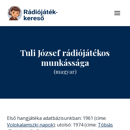
Tovább a navigációhoz
Tovább a tartalomhoz
Menü
Tuli József rádiójátékos
munkássága
(magyar)
Első hangjátéka adatbázisunkban: 1961 (címe:
Volokalamszki napok
); utolsó: 1974 (címe:
Tóbiás