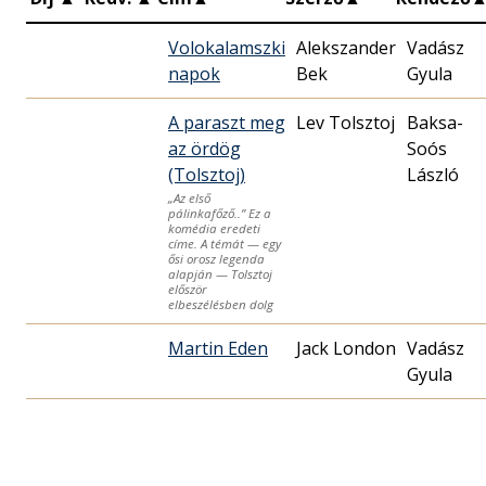
Volokalamszki
Alekszander
Vadász
napok
Bek
Gyula
A paraszt meg
Lev Tolsztoj
Baksa-
az ördög
Soós
(Tolsztoj)
László
„Az első
pálinkafőző..” Ez a
komédia eredeti
címe. A témát — egy
ősi orosz legenda
alapján — Tolsztoj
először
elbeszélésben dolg
Martin Eden
Jack London
Vadász
Gyula