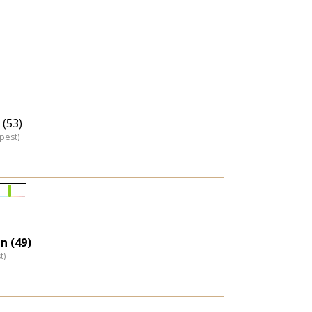
(53)
pest)
Életkori
eloszlás
nagyítása
n (49)
t)