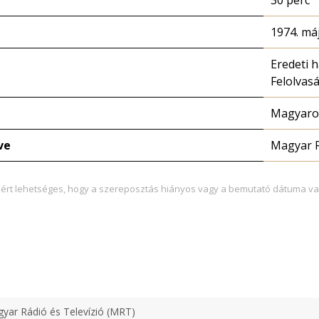
30 perc
1974. máj
Eredeti 
Felolvas
Magyaror
ve
Magyar 
zért lehetséges, hogy a szereposztás hiányos vagy a bemutató dátuma va
yar Rádió és Televízió (MRT)