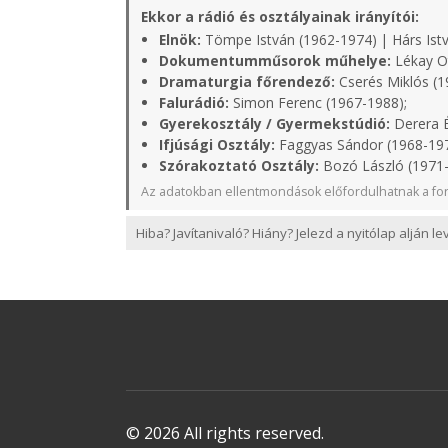
Ekkor a rádió és osztályainak irányítói:
Elnök:
Tömpe István (1962-1974) | Hárs Istv
Dokumentumműsorok műhelye:
Lékay Ot
Dramaturgia főrendező:
Cserés Miklós (1
Falurádió:
Simon Ferenc (1967-1988);
Gyerekosztály / Gyermekstúdió:
Derera É
Ifjúsági Osztály:
Faggyas Sándor (1968-19
Szórakoztató Osztály:
Bozó László (1971
Az adatokban ellentmondások előfordulhatnak a for
Hiba? Javítanivaló? Hiány? Jelezd a nyitólap alján l
© 2026 All rights reserved.