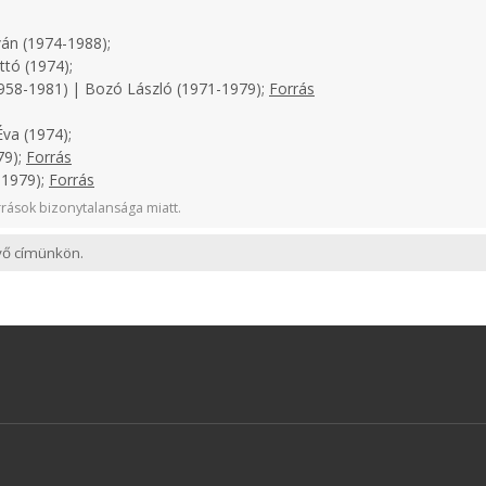
án (1974-1988);
tó (1974);
958-1981) | Bozó László (1971-1979);
Forrás
va (1974);
79);
Forrás
-1979);
Forrás
rások bizonytalansága miatt.
evő címünkön.