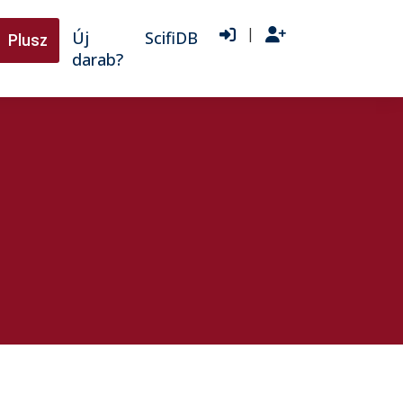
|
Új
ScifiDB
Plusz
darab?