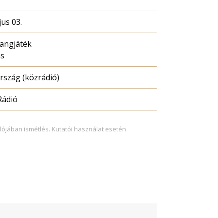
us 03.
hangjáték
ás
szág (közrádió)
Rádió
lójában ismétlés. Kutatói használat esetén