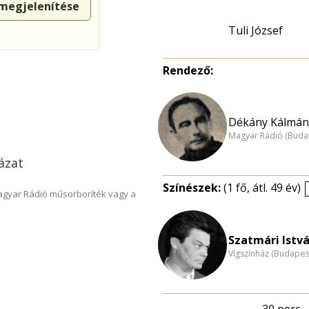
 megjelenítése
Tuli József
Rendező:
Dékány Kálmán 
Magyar Rádió (Buda
yázat
Színészek:
(1 fő, átl. 49 év)
Magyar Rádió műsorboríték vagy a
Szatmári Istvá
Vígszínház (Budapes