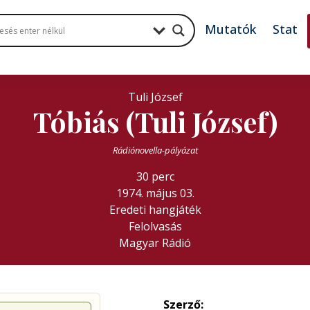
Mutatók
Stat
Tuli József
Tóbiás (Tuli József)
Rádiónovella-pályázat
30 perc
1974. május 03.
Eredeti hangjáték
Felolvasás
Magyar Rádió
Szerző: