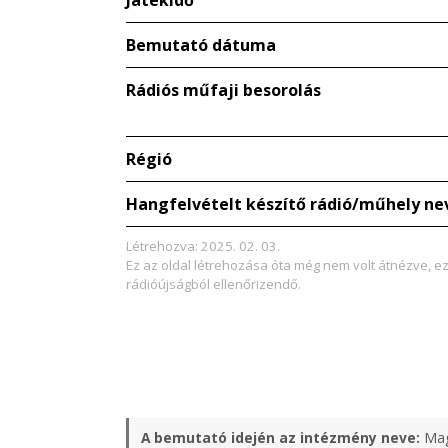
Játékidő
Bemutató dátuma
Rádiós műfaji besorolás
Régió
Hangfelvételt készítő rádió/műhely ne
Létrehozva: 2025. 02. 03.
Ez az oldal létrehozása óta még nem volt átnézve, e
rádióújságból ellenőrizendő.
A bemutató idején az intézmény neve:
Mag