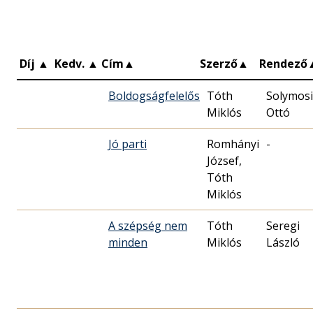
Díj
▲
Kedv.
▲
Cím
▲
Szerző
▲
Rendező
Boldogságfelelős
Tóth
Solymosi
Miklós
Ottó
Jó parti
Romhányi
-
József,
Tóth
Miklós
A szépség nem
Tóth
Seregi
minden
Miklós
László