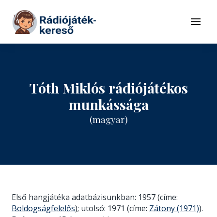
Tovább a navigációhoz
Tovább a tartalomhoz
Menü
Tóth Miklós rádiójátékos
munkássága
(magyar)
Első hangjátéka adatbázisunkban: 1957 (címe:
Boldogságfelelős
); utolsó: 1971 (címe:
Zátony (1971)
).