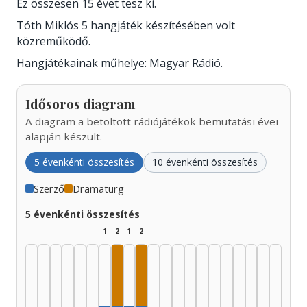
Ez összesen 15 évet tesz ki.
Tóth Miklós 5 hangjáték készítésében volt
közreműködő.
Hangjátékainak műhelye: Magyar Rádió.
Idősoros diagram
A diagram a betöltött rádiójátékok bemutatási évei
alapján készült.
5 évenkénti összesítés
10 évenkénti összesítés
Szerző
Dramaturg
5 évenkénti összesítés
1
2
1
2
Dramaturg, 1960–1964: 1
Dramaturg, 1970–1974: 1