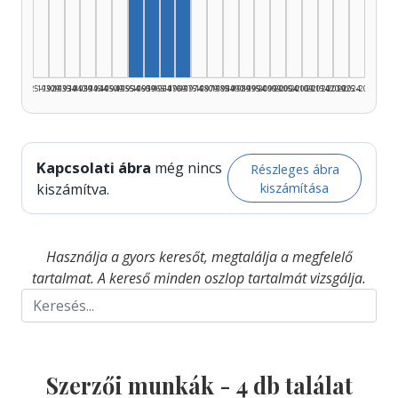
Szerző, 1955–1959: 1
Szerző, 1960–1964: 1
Szerző, 1965–1969: 1
Szerző, 1970–1974: 1
1925–1929
1930–1934
1935–1939
1940–1944
1945–1949
1950–1954
1955–1959
1960–1964
1965–1969
1970–1974
1975–1979
1980–1984
1985–1989
1990–1994
1995–1999
2000–2004
2005–2009
2010–2014
2015–2019
2020–2024
2025–2026
Kapcsolati ábra
még nincs
Részleges ábra
kiszámítása
kiszámítva.
Használja a gyors keresőt, megtalálja a megfelelő
tartalmat. A kereső minden oszlop tartalmát vizsgálja.
Szerzői munkák -
4
db találat