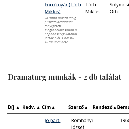
Forró nyár (Tóth
Tóth
Solymosi
Miklós)
Miklós
Ottó
„A Duna hosszú ideig
pusztító áradással
fenyegetett.
Megzabolázásában a
néphadsereg katonái
jártak elől. A hosszú
küzdelmes hete
Dramaturg munkák -
2
db találat
Díj
▲
Kedv.
▲
Cím
▲
Szerző
▲
Rendező
▲
Bem
Jó parti
Romhányi
-
196
József,