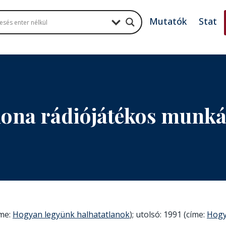
Mutatók
Stat
lona rádiójátékos munk
íme:
Hogyan legyünk halhatatlanok
); utolsó: 1991 (címe:
Hogy