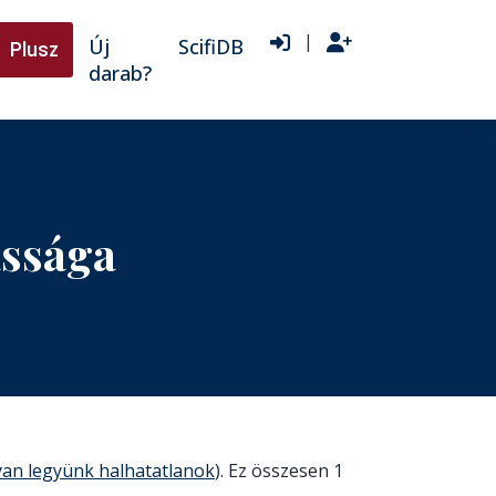
|
Új
ScifiDB
Plusz
darab?
ássága
an legyünk halhatatlanok
). Ez összesen 1