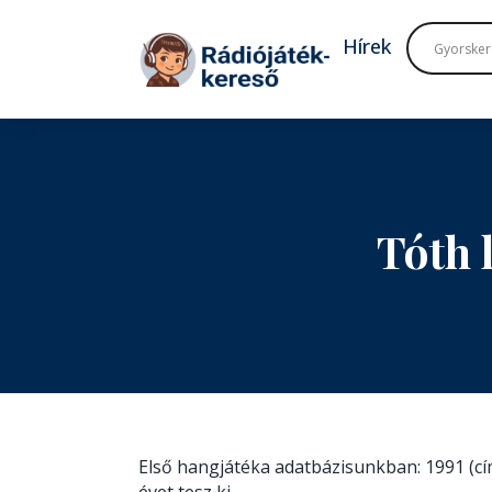
Tovább a navigációhoz
Tovább a tartalomhoz
Hírek
Tóth 
Első hangjátéka adatbázisunkban: 1991 (c