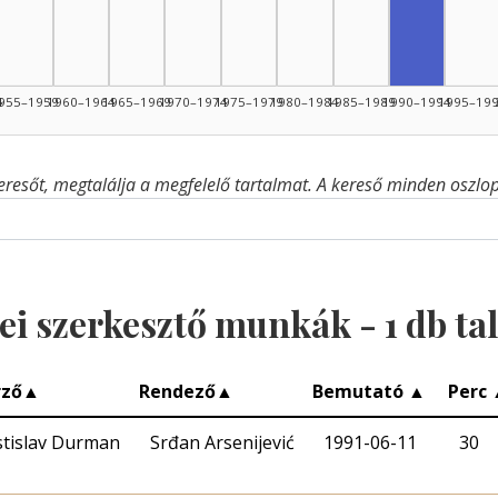
4
955–1959
1960–1964
1965–1969
1970–1974
1975–1979
1980–1984
1985–1989
1990–1994
1995–19
eresőt, megtalálja a megfelelő tartalmat. A kereső minden oszlop 
ei szerkesztő munkák -
1
db tal
rző
▲
Rendező
▲
Bemutató
▲
Perc
stislav Durman
Srđan Arsenijević
1991-06-11
30