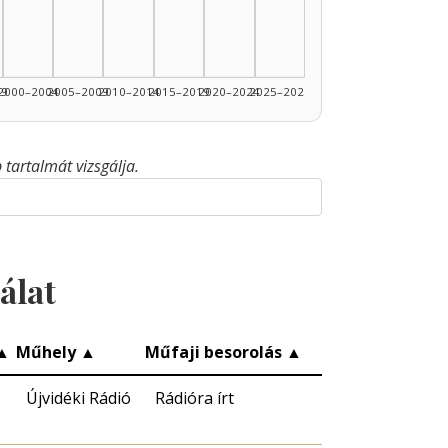
99
2000–2004
2005–2009
2010–2014
2015–2019
2020–2024
2025–2026
tartalmát vizsgálja.
álat
▲
Műhely
▲
Műfaji besorolás
▲
Újvidéki Rádió
Rádióra írt