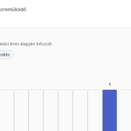
közreműködő.
ási évei alapján készült.
esítés
1
Zenei sze