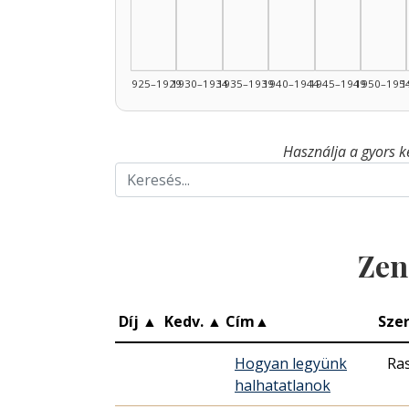
1925–1929
1930–1934
1935–1939
1940–1944
1945–1949
1950–195
1
Használja a gyors k
Zen
Díj
▲
Kedv.
▲
Cím
▲
Sze
Hogyan legyünk
Ra
halhatatlanok