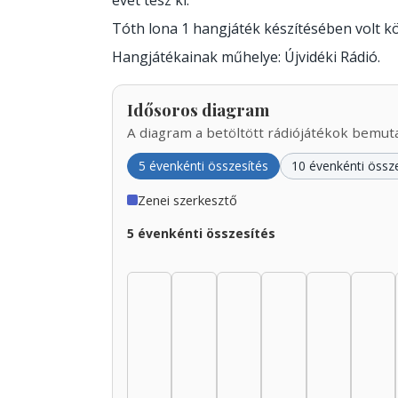
évet tesz ki.
Tóth lona 1 hangjáték készítésében volt 
Hangjátékainak műhelye: Újvidéki Rádió.
Idősoros diagram
A diagram a betöltött rádiójátékok bemutat
5 évenkénti összesítés
10 évenkénti össz
Zenei szerkesztő
5 évenkénti összesítés