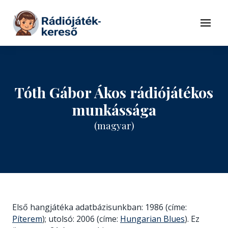
Tovább a navigációhoz
Tovább a tartalomhoz
Menü
Tóth Gábor Ákos rádiójátékos
munkássága
(magyar)
Első hangjátéka adatbázisunkban: 1986 (címe:
Píterem
); utolsó: 2006 (címe:
Hungarian Blues
). Ez