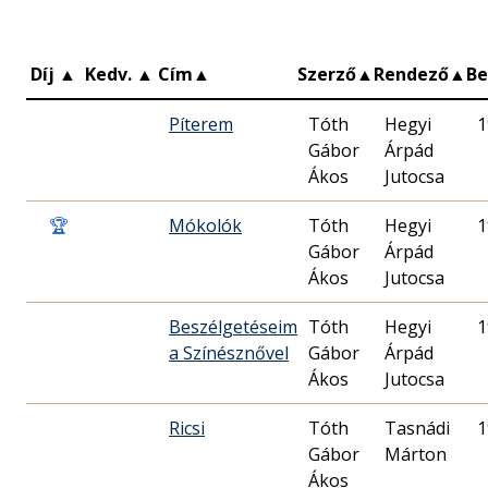
Díj
▲
Kedv.
▲
Cím
▲
Szerző
▲
Rendező
▲
B
Píterem
Tóth
Hegyi
1
Gábor
Árpád
Ákos
Jutocsa
🏆
Mókolók
Tóth
Hegyi
1
Gábor
Árpád
Ákos
Jutocsa
Beszélgetéseim
Tóth
Hegyi
1
a Színésznővel
Gábor
Árpád
Ákos
Jutocsa
Ricsi
Tóth
Tasnádi
1
Gábor
Márton
Ákos