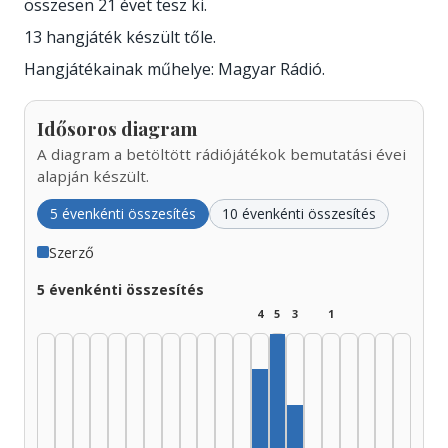
összesen 21 évet tesz ki.
13 hangjáték készült tőle.
Hangjátékainak műhelye: Magyar Rádió.
Idősoros diagram
A diagram a betöltött rádiójátékok bemutatási évei
alapján készült.
5 évenkénti összesítés
10 évenkénti összesítés
Szerző
5 évenkénti összesítés
4
5
3
1
Szerző, 1990–1994: 5