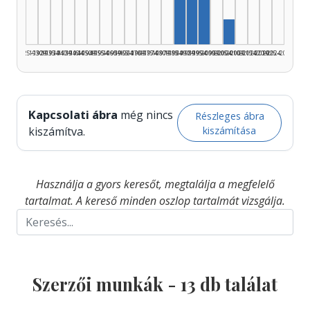
Szerző, 1985–1989: 4
Szerző, 1995–1999: 
Szerző, 2005–20
1925–1929
1930–1934
1935–1939
1940–1944
1945–1949
1950–1954
1955–1959
1960–1964
1965–1969
1970–1974
1975–1979
1980–1984
1985–1989
1990–1994
1995–1999
2000–2004
2005–2009
2010–2014
2015–2019
2020–2024
2025–2026
Kapcsolati ábra
még nincs
Részleges ábra
kiszámítása
kiszámítva.
Használja a gyors keresőt, megtalálja a megfelelő
tartalmat. A kereső minden oszlop tartalmát vizsgálja.
Szerzői munkák -
13
db találat