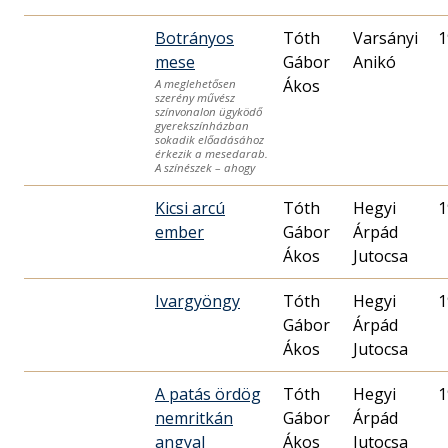
Botrányos
Tóth
Varsányi
1
mese
Gábor
Anikó
Ákos
A meglehetősen
szerény művész
színvonalon ügyködő
gyerekszínházban
sokadik előadásához
érkezik a mesedarab.
A színészek – ahogy
Kicsi arcú
Tóth
Hegyi
1
ember
Gábor
Árpád
Ákos
Jutocsa
Ivargyöngy
Tóth
Hegyi
1
Gábor
Árpád
Ákos
Jutocsa
A patás ördög
Tóth
Hegyi
1
nemritkán
Gábor
Árpád
angyal
Ákos
Jutocsa