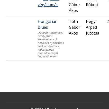
végállomás
Gábor
Róbert
Ákos
Hungarian
Tóth
Hegyi
2
Blues
Gábor
Árpád
Ákos
Jutocsa
„Az idén hatvanéves
Bródy János
köszöntésére. A
hetvenes-nyolcvanas
évek zenészeinek,
művészeinek
alapdilemmáját
feszegeti: menn