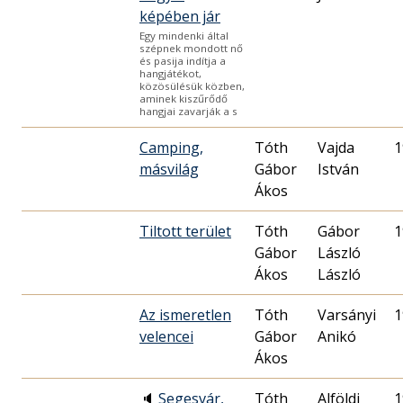
képében jár
Egy mindenki által
szépnek mondott nő
és pasija indítja a
hangjátékot,
közösülésük közben,
aminek kiszűrődő
hangjai zavarják a s
Camping,
Tóth
Vajda
1
másvilág
Gábor
István
Ákos
Tiltott terület
Tóth
Gábor
1
Gábor
László
Ákos
László
Az ismeretlen
Tóth
Varsányi
1
velencei
Gábor
Anikó
Ákos
🔈
Segesvár,
Tóth
Alföldi
1