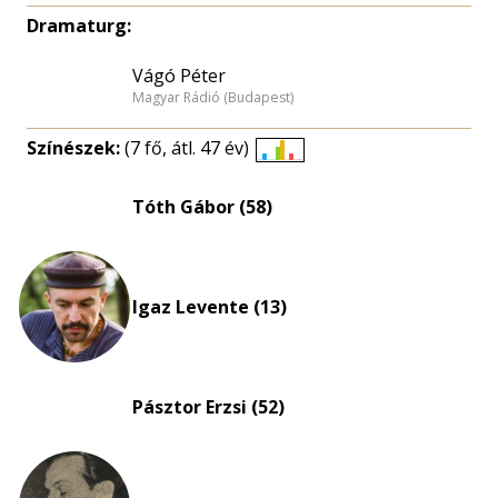
Dramaturg:
Vágó Péter
Magyar Rádió (Budapest)
Színészek:
(7 fő, átl. 47 év)
Életkori
eloszlás
Tóth Gábor (58)
nagyítása
Igaz Levente (13)
Pásztor Erzsi (52)