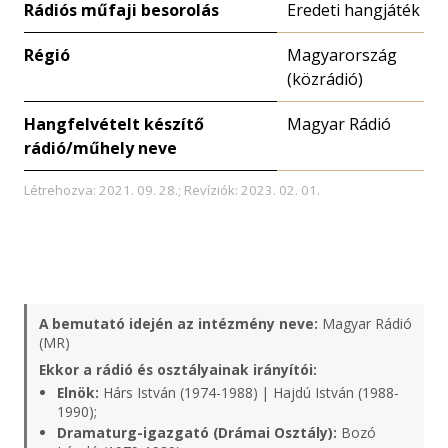
Rádiós műfaji besorolás
Eredeti hangjáték
Régió
Magyarország
(közrádió)
Hangfelvételt készítő
Magyar Rádió
rádió/műhely neve
Létrehozva: 2021. 09. 28.; Revíziók: 2023. 02. 01.
A bemutató idején az intézmény neve:
Magyar Rádió
(MR)
Ekkor a rádió és osztályainak irányítói:
Elnök:
Hárs István (1974-1988) | Hajdú István (1988-
1990);
Dramaturg-igazgató (Drámai Osztály):
Bozó