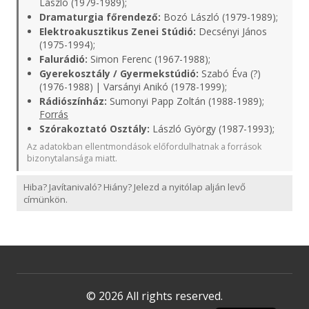
László (1979-1989);
Dramaturgia főrendező:
Bozó László (1979-1989);
Elektroakusztikus Zenei Stúdió:
Decsényi János
(1975-1994);
Falurádió:
Simon Ferenc (1967-1988);
Gyerekosztály / Gyermekstúdió:
Szabó Éva (?)
(1976-1988) | Varsányi Anikó (1978-1999);
Rádiószínház:
Sumonyi Papp Zoltán (1988-1989);
Forrás
Szórakoztató Osztály:
László György (1987-1993);
Az adatokban ellentmondások előfordulhatnak a források
bizonytalansága miatt.
Hiba? Javítanivaló? Hiány? Jelezd a nyitólap alján levő
címünkön.
© 2026 All rights reserved.