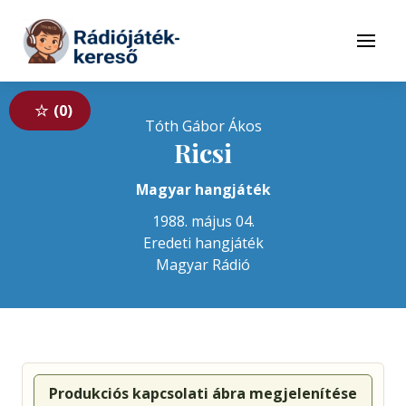
Tovább a navigációhoz
Tovább a tartalomhoz
Menü
0
Tóth Gábor Ákos
Ricsi
Magyar hangjáték
1988. május 04.
Eredeti hangjáték
Magyar Rádió
Produkciós kapcsolati ábra megjelenítése