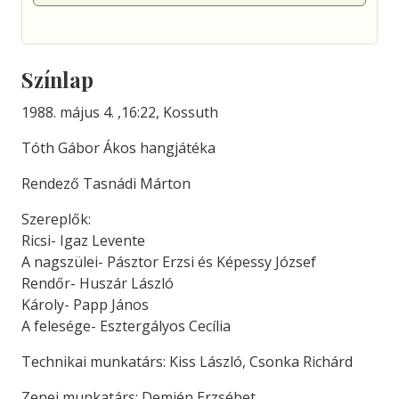
Színlap
1988. május 4. ,16:22, Kossuth
Tóth Gábor Ákos hangjátéka
Rendező Tasnádi Márton
Szereplők:
Ricsi- Igaz Levente
A nagszülei- Pásztor Erzsi és Képessy József
Rendőr- Huszár László
Károly- Papp János
A felesége- Esztergályos Cecília
Technikai munkatárs: Kiss László, Csonka Richárd
Zenei munkatárs: Demjén Erzsébet