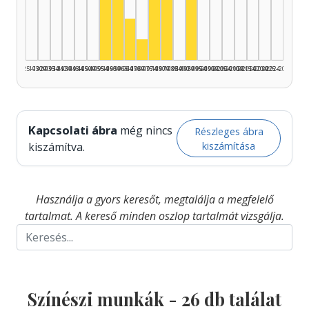
Színész, 1980–1984: 6
Színész, 1960–1964: 5
Színész, 1990–1994: 5
Színész, 1955–1959: 4
Színész, 1975–1979: 3
Színész, 1965–1969: 2
Színész, 1970–1974: 1
1925–1929
1930–1934
1935–1939
1940–1944
1945–1949
1950–1954
1955–1959
1960–1964
1965–1969
1970–1974
1975–1979
1980–1984
1985–1989
1990–1994
1995–1999
2000–2004
2005–2009
2010–2014
2015–2019
2020–2024
2025–2026
Kapcsolati ábra
még nincs
Részleges ábra
kiszámítása
kiszámítva.
Használja a gyors keresőt, megtalálja a megfelelő
tartalmat. A kereső minden oszlop tartalmát vizsgálja.
Színészi munkák -
26
db találat