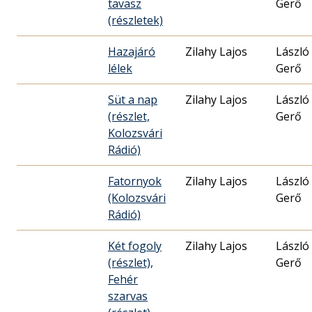
tavasz
Gerő
(részletek)
Hazajáró
Zilahy Lajos
László
lélek
Gerő
Süt a nap
Zilahy Lajos
László
(részlet,
Gerő
Kolozsvári
Rádió)
Fatornyok
Zilahy Lajos
László
(Kolozsvári
Gerő
Rádió)
Két fogoly
Zilahy Lajos
László
(részlet),
Gerő
Fehér
szarvas