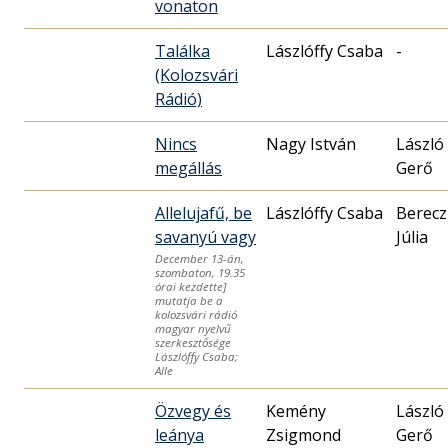
vonaton
Találka
Lászlóffy Csaba
-
(Kolozsvári
Rádió)
Nincs
Nagy István
László
megállás
Gerő
Allelujafű, be
Lászlóffy Csaba
Berecz
savanyú vagy
Júlia
December 13-án,
szombaton, 19.35
órai kezdette]
mutatja be a
kolozsvári rádió
magyar nyelvű
szerkesztősége
Lászlóffy Csaba;
Alle
Özvegy és
Kemény
László
leánya
Zsigmond
Gerő