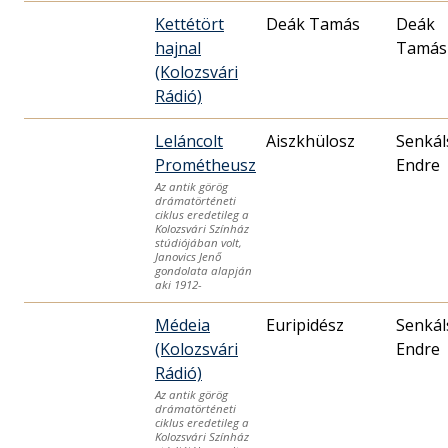
Kettétört
Deák Tamás
Deák
hajnal
Tamás
(Kolozsvári
Rádió)
Leláncolt
Aiszkhülosz
Senkál
Prométheusz
Endre
Az antik görög
drámatörténeti
ciklus eredetileg a
Kolozsvári Színház
stúdiójában volt,
Janovics Jenő
gondolata alapján
aki 1912-
Médeia
Euripidész
Senkál
(Kolozsvári
Endre
Rádió)
Az antik görög
drámatörténeti
ciklus eredetileg a
Kolozsvári Színház