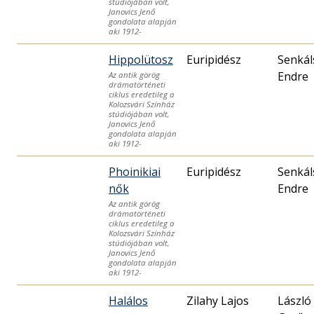
stúdiójában volt,
Janovics Jenő
gondolata alapján
aki 1912-
Hippolütosz
Euripidész
Senkál
Endre
Az antik görög
drámatörténeti
ciklus eredetileg a
Kolozsvári Színház
stúdiójában volt,
Janovics Jenő
gondolata alapján
aki 1912-
Phoinikiai
Euripidész
Senkál
nők
Endre
Az antik görög
drámatörténeti
ciklus eredetileg a
Kolozsvári Színház
stúdiójában volt,
Janovics Jenő
gondolata alapján
aki 1912-
Halálos
Zilahy Lajos
László