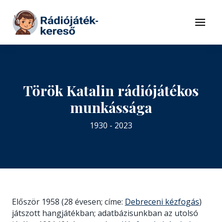
Tovább a navigációhoz
Tovább a tartalomhoz
Menü
Török Katalin rádiójátékos
munkássága
1930 - 2023
Először 1958 (28 évesen; címe:
Debreceni kézfogás
)
játszott hangjátékban; adatbázisunkban az utolsó