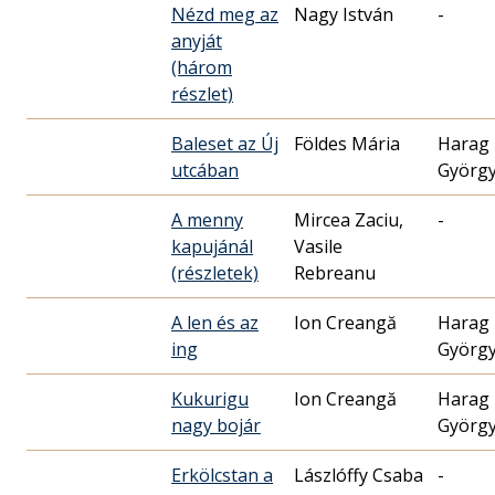
Nézd meg az
Nagy István
-
anyját
(három
részlet)
Baleset az Új
Földes Mária
Harag
utcában
Györg
A menny
Mircea Zaciu,
-
kapujánál
Vasile
(részletek)
Rebreanu
A len és az
Ion Creangă
Harag
ing
Györg
Kukurigu
Ion Creangă
Harag
nagy bojár
Györg
Erkölcstan a
Lászlóffy Csaba
-