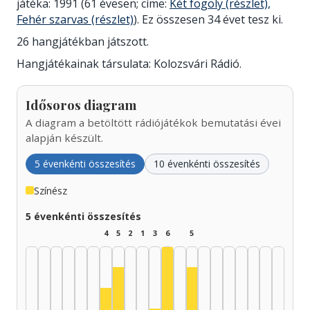
játéka: 1991 (61 évesen; címe:
Két fogoly (részlet),
Fehér szarvas (részlet)
). Ez összesen 34 évet tesz ki.
26 hangjátékban játszott.
Hangjátékainak társulata: Kolozsvári Rádió.
Idősoros diagram
A diagram a betöltött rádiójátékok bemutatási évei
alapján készült.
5 évenkénti összesítés
10 évenkénti összesítés
Színész
5 évenkénti összesítés
4
5
2
1
3
6
5