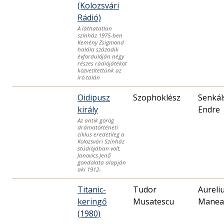
(Kolozsvári
Rádió)
A láthatatlan
színház 1975-ben
Kemény Zsigmond
halála századik
évfordulóján négy
részes rádiójátékot
közvetítettünk az
író talán
Oidipusz
Szophoklész
Senkál
király
Endre
Az antik görög
drámatörténeti
ciklus eredetileg a
Kolozsvári Színház
stúdiójában volt,
Janovics Jenő
gondolata alapján
aki 1912-
Titanic-
Tudor
Aureli
keringő
Musatescu
Manea
(1980)