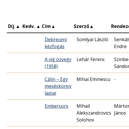
Díj
▲
Kedv.
▲
Cím
▲
Szerző
▲
Rendez
Debreceni
Somlyai László
Senkál
kézfogás
Endre
A víg özvegy
Lehár Ferenc
Szinbe
(1958)
Sándo
Călin – Egy
Mihai Eminescu
-
meséskönyv
lapjai
Embersors
Mihail
Márto
Alekszandrovics
János
Solohov