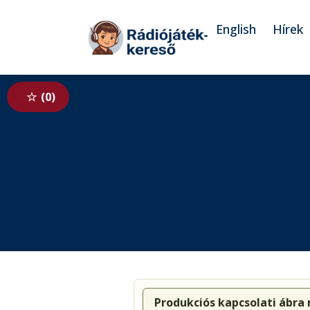
Tovább a navigációhoz
Tovább a tartalomhoz
English
Hírek
0
Produkciós kapcsolati ábra