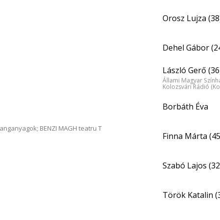
Orosz Lujza (38
Dehel Gábor (2
László Gerő (36
Állami Magyar Színhá
Kolozsvári Rádió (Ko
Borbáth Éva
hanganyagok; BENZI MAGH teatru T
Finna Márta (45
Szabó Lajos (32
Török Katalin (