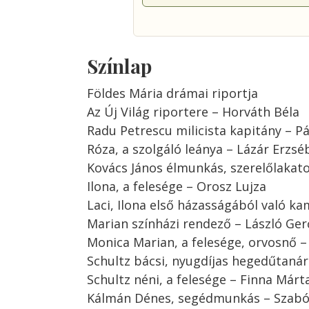
Színlap
Földes Mária drámai riportja
Az Új Világ riportere – Horváth Béla
Radu Petrescu milicista kapitány – P
Róza, a szolgáló leánya – Lázár Erzsé
Kovács János élmunkás, szerelőlakat
Ilona, a felesége – Orosz Lujza
Laci, Ilona első házasságából való k
Marian színházi rendező – László Ger
Monica Marian, a felesége, orvosnő 
Schultz bácsi, nyugdíjas hegedűtaná
Schultz néni, a felesége – Finna Márt
Kálmán Dénes, segédmunkás – Szabó