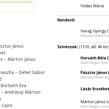
Földes Mária
Rendező:
Harag György (
Nemzeti Színház (?)
ásztor János
Színészek:
(13 fő, átl. 40 év)
bet
Horváth Béla (
os – Márton János
Állami Magyar Opera
amaszfia – Dehel Gábor
Pásztor János 
Nemzeti Színház (B
ő
– Borbáth Éva
Lázár Erzsébet
r – Andrássy Márton
a
Márton János (
 Lajos
Állami Magyar Színhá