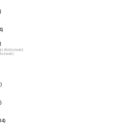
)
4)
)
z (Kolozsvár)
lozsvár)
)
)
34)