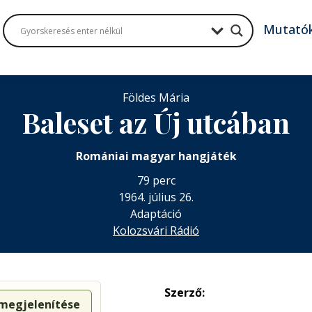
Mutató
Földes Mária
Baleset az Új utcában
Romániai magyar hangjáték
79 perc
1964. július 26.
Adaptáció
Kolozsvári Rádió
Szerző:
 megjelenítése