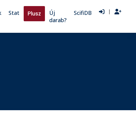
|
k
Stat
Új
ScifiDB
Plusz
darab?