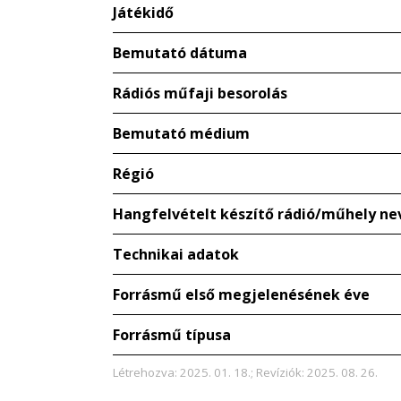
Játékidő
Bemutató dátuma
Rádiós műfaji besorolás
Bemutató médium
Régió
Hangfelvételt készítő rádió/műhely ne
Technikai adatok
Forrásmű első megjelenésének éve
Forrásmű típusa
Létrehozva: 2025. 01. 18.; Revíziók: 2025. 08. 26.