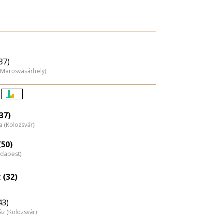
37)
 (Marosvásárhely)
Életkori
eloszlás
37)
 (Kolozsvár)
nagyítása
(50)
udapest)
 (32)
43)
z (Kolozsvár)