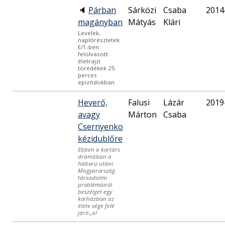
🔈
Párban
Sárközi
Csaba
2014
magányban
Mátyás
Klári
Levelek,
naplórészletek
E/1-ben
felolvasott
életrajzi
töredékek 25
perces
epizódokban
Heverő,
Falusi
Lázár
2019
avagy
Márton
Csaba
Csernyenko
kézidublőre
Ebben a kortárs
drámában a
háború utáni
Magyarország
társadalmi
problémáiról
beszélget egy
kórházban az
élete vége felé
járó „el