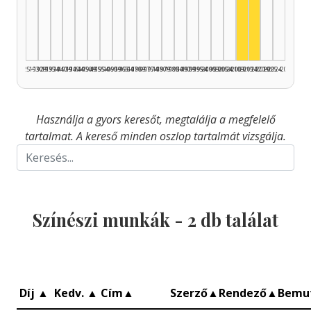
Színész, 2010
Színész, 2
1925–1929
1930–1934
1935–1939
1940–1944
1945–1949
1950–1954
1955–1959
1960–1964
1965–1969
1970–1974
1975–1979
1980–1984
1985–1989
1990–1994
1995–1999
2000–2004
2005–2009
2010–2014
2015–2019
2020–2024
2025–2026
Használja a gyors keresőt, megtalálja a megfelelő
tartalmat. A kereső minden oszlop tartalmát vizsgálja.
Színészi munkák -
2
db találat
Díj
▲
Kedv.
▲
Cím
▲
Szerző
▲
Rendező
▲
Bemu