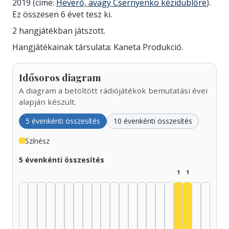
2019 (címe:
Heverő, avagy Csernyenko kézidublőre
).
Ez összesen 6 évet tesz ki.
2 hangjátékban játszott.
Hangjátékainak társulata: Kaneta Produkció.
Idősoros diagram
A diagram a betöltött rádiójátékok bemutatási évei
alapján készült.
5 évenkénti összesítés
10 évenkénti összesítés
Színész
5 évenkénti összesítés
1
1