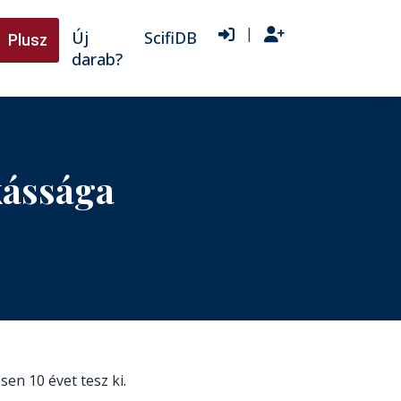
|
Új
ScifiDB
Plusz
darab?
kássága
esen 10 évet tesz ki.