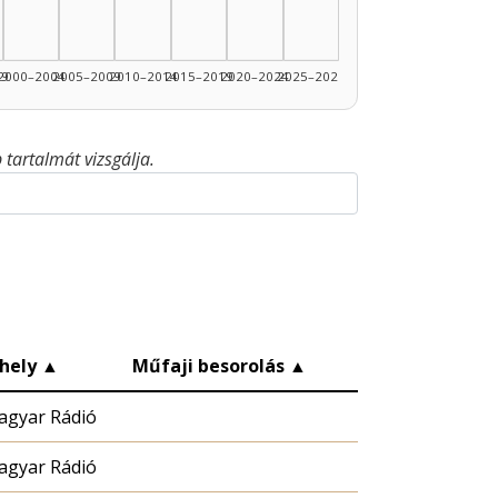
99
2000–2004
2005–2009
2010–2014
2015–2019
2020–2024
2025–2026
tartalmát vizsgálja.
hely
▲
Műfaji besorolás
▲
agyar Rádió
agyar Rádió