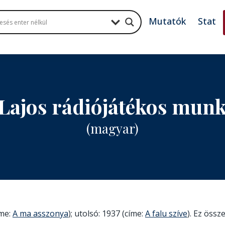
Mutatók
Stat
Lajos rádiójátékos mun
(magyar)
íme:
A ma asszonya
); utolsó: 1937 (címe:
A falu szíve
). Ez össz