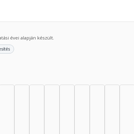
ási évei alapján készült.
esítés