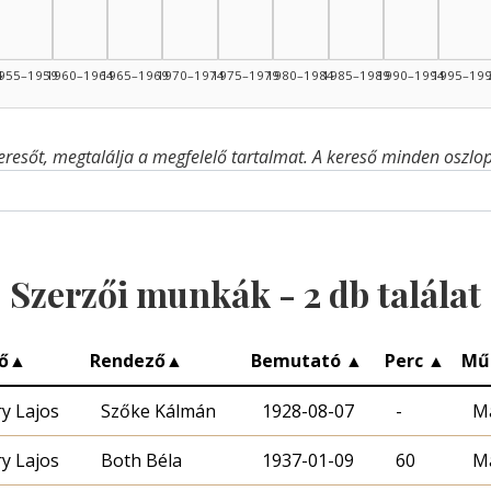
4
955–1959
1960–1964
1965–1969
1970–1974
1975–1979
1980–1984
1985–1989
1990–1994
1995–19
eresőt, megtalálja a megfelelő tartalmat. A kereső minden oszlop 
Szerzői munkák -
2
db találat
ő
▲
Rendező
▲
Bemutató
▲
Perc
▲
Mű
y Lajos
Szőke Kálmán
1928-08-07
-
M
y Lajos
Both Béla
1937-01-09
60
M