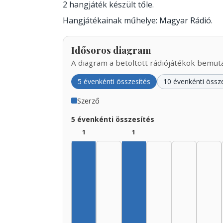
2 hangjáték készült tőle.
Hangjátékainak műhelye: Magyar Rádió.
Idősoros diagram
A diagram a betöltött rádiójátékok bemutat
5 évenkénti összesítés
10 évenkénti össz
Szerző
5 évenkénti összesítés
1
1
Szerző, 1925–1929: 1
Szerző, 1935–1939: 1