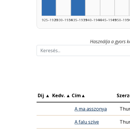
1925–1929
1930–1934
1935–1939
1940–1944
1945–1949
1950–195
1
Használja a gyors k
Díj
▲
Kedv.
▲
Cím
▲
Szerz
A ma asszonya
Thur
A falu szíve
Thur