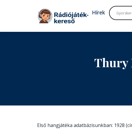
Tovább a navigációhoz
Tovább a tartalomhoz
Hírek
Thury 
Első hangjátéka adatbázisunkban: 1928 (c