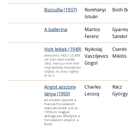
Búcsúfia (1937)
Romhányi
Both B
István
A ballerina
Martos
Gyarma
Ferenc
Sándor
Holt lelkek (1949)
Nyikolaj
Cserés
Vasziljevics
Miklós 
Bevezető a HOLT LELKEK
elé Száz évvel ezelőtt,
Gogol
1852. március 4-én halt
meg Nyikoláj Vaszoljevics
Gogoly, az orosz regény
és az o
Angot asszony
Charles
Rácz
lánya (1950)
Lecocq
György
Az eredeti operett a
francia forradalom
után játszódik, ezt az
1950-es magyar
átdolgozás áthelyezi a
forradalom elejére, a
Basti