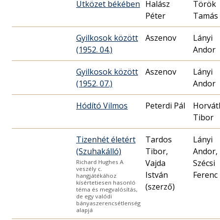
Ütközet békében
Halász
Török
Péter
Tamás
Gyilkosok között
Aszenov
Lányi
(1952. 04.)
Andor
Gyilkosok között
Aszenov
Lányi
(1952. 07.)
Andor
Hódító Vilmos
Peterdi Pál
Horvát
Tizenhét életért
Tardos
Lányi
(Szuhakálló)
Tibor,
Andor,
Vajda
Szécsi
Richard Hughes A
veszély c.
István
Ferenc
hangjátékához
kísértetiesen hasonló
(szerző)
téma és megvalósítás,
de egy valódi
bányaszerencsétlenség
alapjá