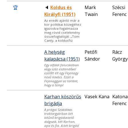
🏆
🔈
Koldus és
Mark
Szécsi
Királyfi (1951)
Twain
Ferenc
Az eredti ajánló már a
kor politikai közegéhez
igazodva fogalmazza
meg rövid cselekmény
összefoglalóját: „Tom
Canty, a koldusfiú
A helység
Petőfi
Rácz
kalapácsa (1951)
Sándor
György
Egy alföldi falucskában
vagy száz esztendővel
ezelőtt élt egy Fejenagy
nevű kovács. Ezzel a
Fejenaggyal az történt,
hogy a templ
Karhan köszörűs
Vasek Kana
Katona
brigádja
Ferenc
A prágai Szokolovo-
traktorgyárban két
kitűnő brigádvezető
dolgozik, két Karhan,
apa és fia. A két brigád