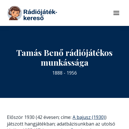
Tovább a navigációhoz
Tovább a tartalomhoz
Menü
Tamás Benő rádiójátékos
munkássága
1888 - 1956
Először 1930 (42 évesen; címe:
A bajusz (1930)
)
játszott hangjátékban; adatbázisunkban az utolsó