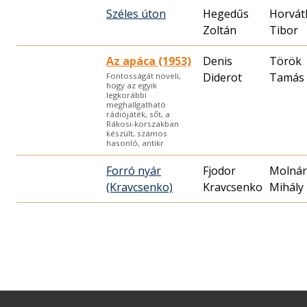
Széles úton
Hegedűs
Horvát
Zoltán
Az apáca (1953)
Denis
Török
Diderot
Tamás
Fontosságát növeli,
hogy az egyik
legkorábbi
meghallgatható
rádiójáték, sőt, a
Rákosi-korszakban
készült, számos
hasonló, antikr
Forró nyár
Fjodor
Molnár
(Kravcsenko)
Kravcsenko
Mihály