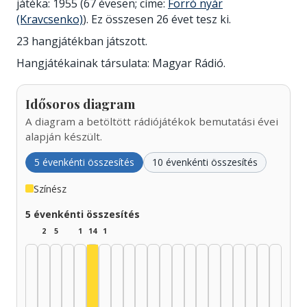
játéka: 1955 (67 évesen; címe:
Forró nyár
(Kravcsenko)
). Ez összesen 26 évet tesz ki.
23 hangjátékban játszott.
Hangjátékainak társulata: Magyar Rádió.
Idősoros diagram
A diagram a betöltött rádiójátékok bemutatási évei
alapján készült.
5 évenkénti összesítés
10 évenkénti összesítés
Színész
5 évenkénti összesítés
2
5
1
14
1