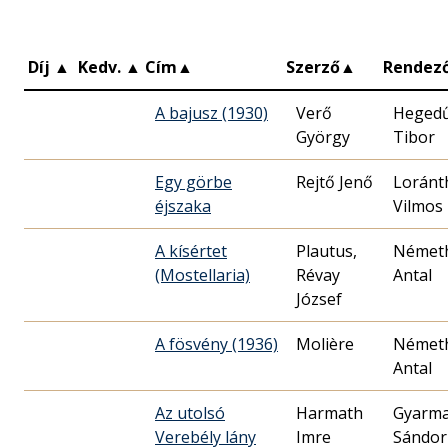
Díj
▲
Kedv.
▲
Cím
▲
Szerző
▲
Rendez
A bajusz (1930)
Verő
Heged
György
Tibor
Egy görbe
Rejtő Jenő
Loránt
éjszaka
Vilmos
A kísértet
Plautus,
Német
(Mostellaria)
Révay
Antal
József
A fösvény (1936)
Molière
Német
Antal
Az utolsó
Harmath
Gyarma
Verebély lány
Imre
Sándor