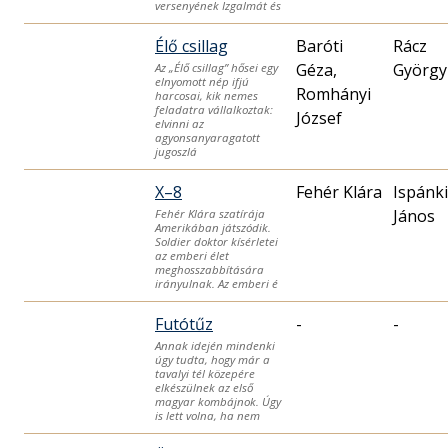
versenyének Izgalmát és
Élő csillag
Baróti
Rácz
Géza,
György
Az „Élő csillag” hősei egy
elnyomott nép ifjú
Romhányi
harcosai, kik nemes
feladatra vállalkoztak:
József
elvinni az
agyonsanyaragatott
jugoszlá
X–8
Fehér Klára
Ispánki
János
Fehér Klára szatírája
Amerikában játszó­dik.
Soldier doktor kísérletei
az emberi élet
meghosszabbítására
irányulnak. Az emberi é
Futótűz
-
-
Annak idején mindenki
úgy tudta, hogy már a
tavalyi tél közepére
elkészülnek az első
magyar kombájnok. Úgy
is lett volna, ha nem