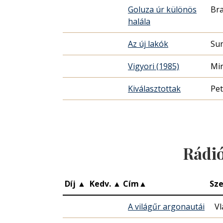
Goluza úr különös
Bra
halála
Az új lakók
Sun
Vigyori (1985)
Mi
Kiválasztottak
Pet
Rádi
Díj
▲
Kedv.
▲
Cím
▲
Sze
A világűr argonautái
Vl