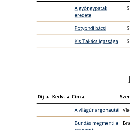
A gyöngypatak
S
eredete
Potyondi bácsi
S
Kis Takács igazsága
S
Díj
▲
Kedv.
▲
Cím
▲
Sze
A világűr argonautái
Vla
Bundás megmenti a
Bra
csapatot