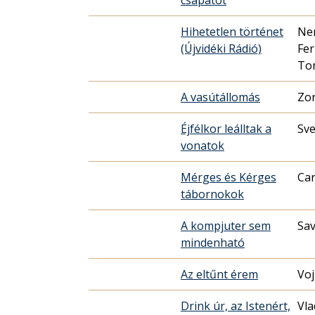
Hihetetlen történet
Ne
(Újvidéki Rádió)
Fer
To
A vasútállomás
Zo
Éjfélkor leálltak a
Sve
vonatok
Mérges és Kérges
Can
tábornokok
A kompjuter sem
Sav
mindenható
Az eltűnt érem
Voj
Drink úr, az Istenért,
Vla