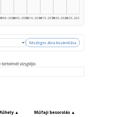
89: 2
99
2000–2004
2005–2009
2010–2014
2015–2019
2020–2024
2025–2026
Részleges ábra kiszámítása
tartalmát vizsgálja.
Műhely
▲
Műfaji besorolás
▲