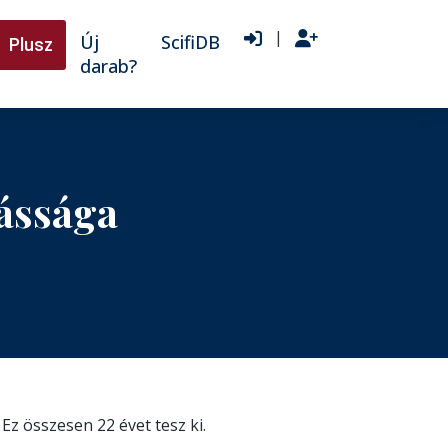
|
Új
ScifiDB
Plusz
darab?
ássága
. Ez összesen 22 évet tesz ki.