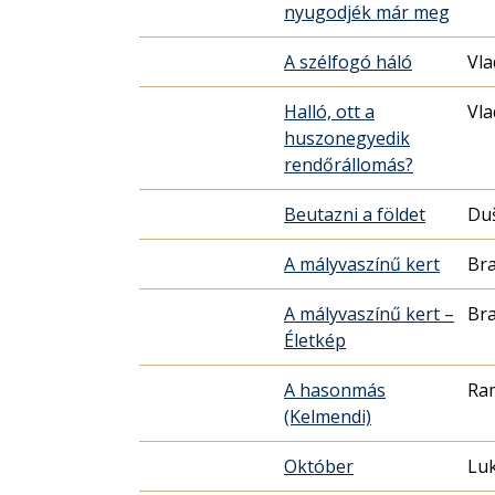
nyugodjék már meg
A szélfogó háló
Vla
Halló, ott a
Vla
huszonegyedik
rendőrállomás?
Beutazni a földet
Duš
A mályvaszínű kert
Br
A mályvaszínű kert –
Br
Életkép
A hasonmás
Ra
(Kelmendi)
Október
Luk