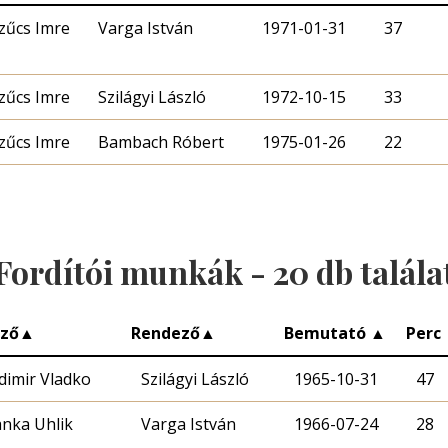
zűcs Imre
Varga István
1971-01-31
37
zűcs Imre
Szilágyi László
1972-10-15
33
zűcs Imre
Bambach Róbert
1975-01-26
22
Fordítói munkák -
20
db talála
rző
▲
Rendező
▲
Bemutató
▲
Perc
dimir Vladko
Szilágyi László
1965-10-31
47
nka Uhlik
Varga István
1966-07-24
28