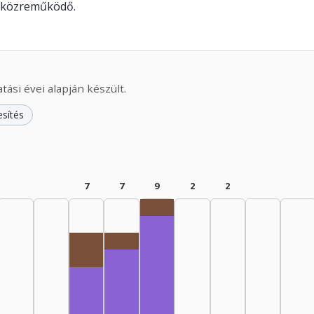
t közreműködő.
ási évei alapján készült.
esítés
7
7
9
2
2
Rádióra alkalmazó, 1975–1979
Rádióra alkalmazó, 1970–1974: 1
Rádióra alkalmazó, 1965–1969: 2
Fordító, 1975–1979: 7
Fordító, 1970–1974: 4