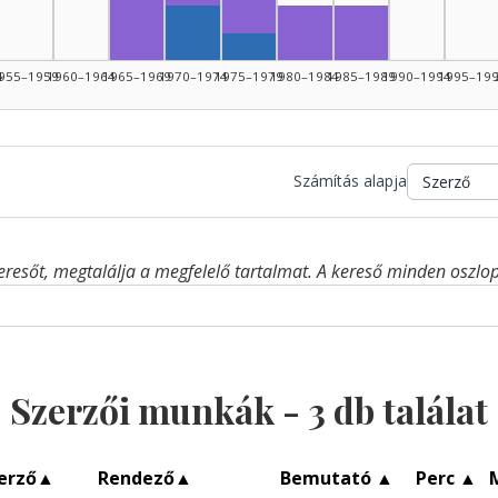
Fordító, 1965–1969: 5
Szerző, 1970–1974: 2
Fordító, 1980–1984: 2
Fordító, 1985–19
Szerző, 1975–1979: 1
4
955–1959
1960–1964
1965–1969
1970–1974
1975–1979
1980–1984
1985–1989
1990–1994
1995–19
Számítás alapja
eresőt, megtalálja a megfelelő tartalmat. A kereső minden oszlop 
Szerzői munkák -
3
db találat
erző
▲
Rendező
▲
Bemutató
▲
Perc
▲