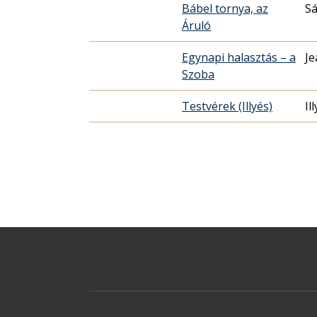
Bábel tornya, az
Sá
Áruló
Egynapi halasztás – a
Je
Szoba
Testvérek (Illyés)
Il