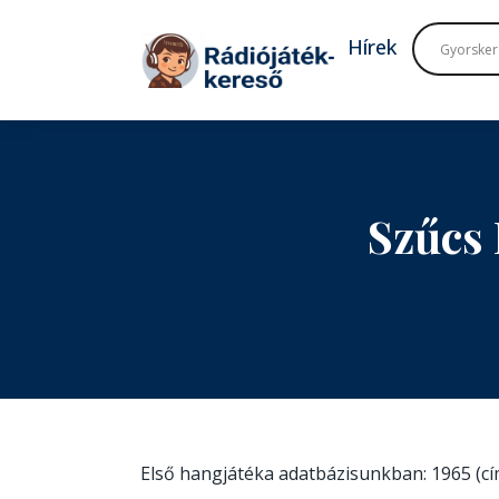
Tovább a navigációhoz
Tovább a tartalomhoz
Hírek
Szűcs
Első hangjátéka adatbázisunkban: 1965 (c