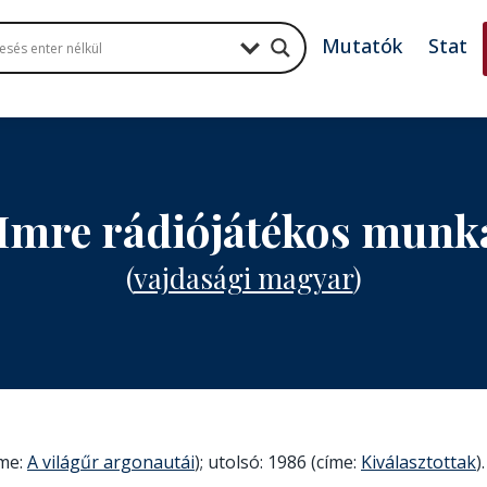
Mutatók
Stat
 Imre rádiójátékos munk
(
vajdasági magyar
)
íme:
A világűr argonautái
); utolsó: 1986 (címe:
Kiválasztottak
)