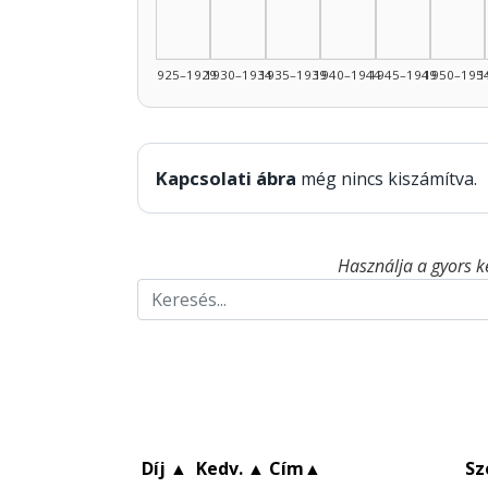
1925–1929
1930–1934
1935–1939
1940–1944
1945–1949
1950–195
1
Kapcsolati ábra
még nincs kiszámítva.
Használja a gyors k
Díj
▲
Kedv.
▲
Cím
▲
Sz