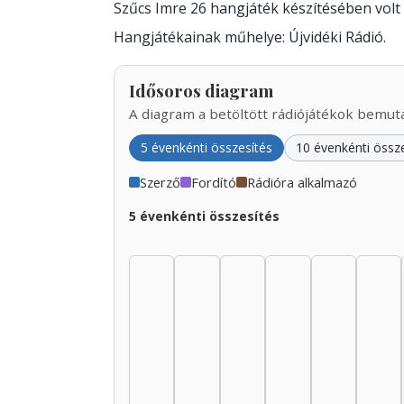
Szűcs Imre 26 hangjáték készítésében vol
Hangjátékainak műhelye: Újvidéki Rádió.
Idősoros diagram
A diagram a betöltött rádiójátékok bemutat
5 évenkénti összesítés
10 évenkénti össz
Szerző
Fordító
Rádióra alkalmazó
5 évenkénti összesítés