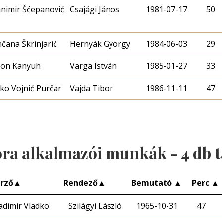
nimir Šćepanović
Csajági János
1981-07-17
50
čana Škrinjarić
Hernyák György
1984-06-03
29
ron Kanyuh
Varga István
1985-01-27
33
ko Vojnić Purčar
Vajda Tibor
1986-11-11
47
óra alkalmazói munkák -
4
db t
rző
▲
Rendező
▲
Bemutató
▲
Perc
▲
adimir Vladko
Szilágyi László
1965-10-31
47