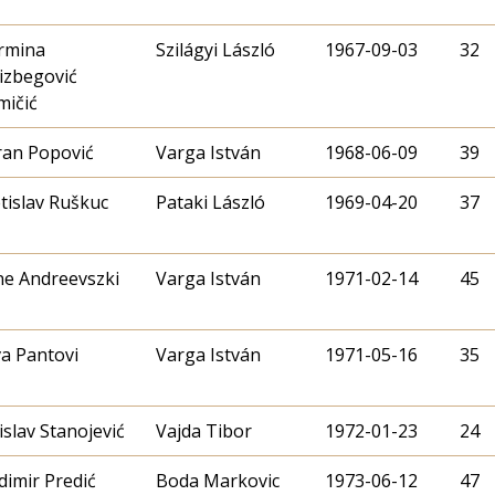
rmina
Szilágyi László
1967-09-03
32
izbegović
mičić
ran Popović
Varga István
1968-06-09
39
tislav Ruškuc
Pataki László
1969-04-20
37
e Andreevszki
Varga István
1971-02-14
45
a Pantovi
Varga István
1971-05-16
35
islav Stanojević
Vajda Tibor
1972-01-23
24
dimir Predić
Boda Markovic
1973-06-12
47