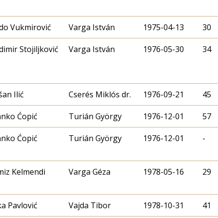
do Vukmirović
Varga István
1975-04-13
30
dimir Stojiljković
Varga István
1976-05-30
34
an Ilić
Cserés Miklós dr.
1976-09-21
45
anko Ćopić
Turián György
1976-12-01
57
anko Ćopić
Turián György
1976-12-01
-
miz Kelmendi
Varga Géza
1978-05-16
29
a Pavlović
Vajda Tibor
1978-10-31
41