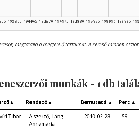
4
955–1959
1960–1964
1965–1969
1970–1974
1975–1979
1980–1984
1985–1989
1990–1994
1995–19
eresőt, megtalálja a megfelelő tartalmat. A kereső minden oszlop 
eneszerzői munkák -
1
db talál
erző
▲
Rendező
▲
Bemutató
▲
Perc
▲
yíri Tibor
A szerző, Láng
2010-02-28
59
Annamária