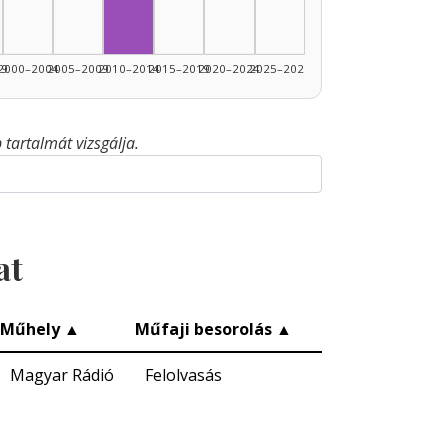
99
2000–2004
2005–2009
2010–2014
2015–2019
2020–2024
2025–2026
tartalmát vizsgálja.
at
Műhely
▲
Műfaji besorolás
▲
Magyar Rádió
Felolvasás