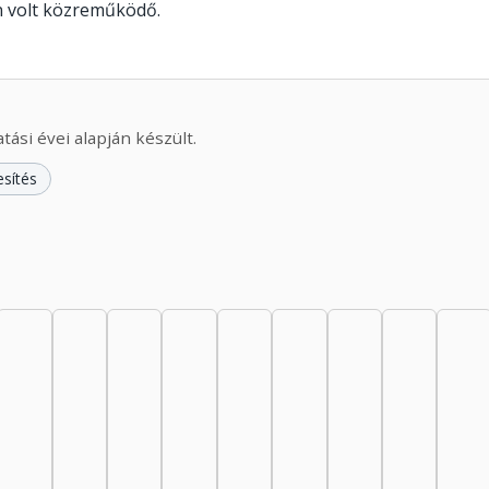
n volt közreműködő.
ási évei alapján készült.
esítés