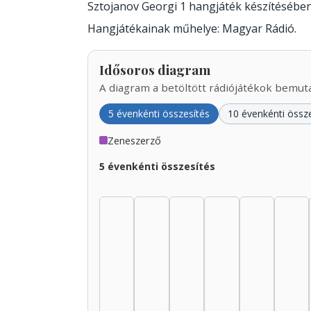
Sztojanov Georgi 1 hangjáték készítésébe
Hangjátékainak műhelye: Magyar Rádió.
Idősoros diagram
A diagram a betöltött rádiójátékok bemutat
5 évenkénti összesítés
10 évenkénti össz
Zeneszerző
5 évenkénti összesítés