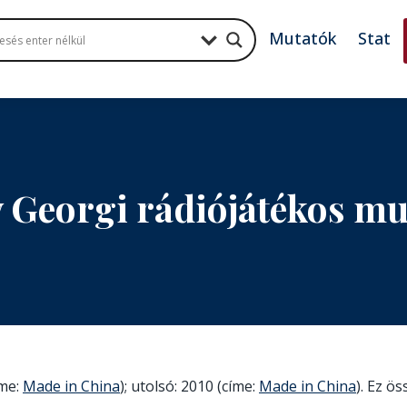
Mutatók
Stat
v Georgi rádiójátékos m
íme:
Made in China
); utolsó: 2010 (címe:
Made in China
). Ez ös