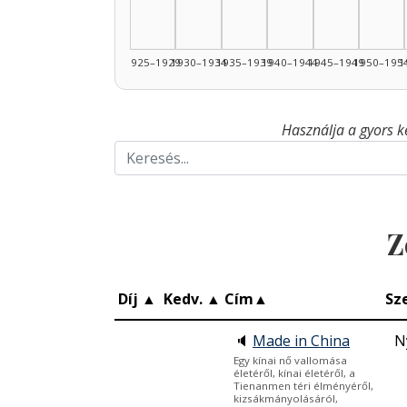
1925–1929
1930–1934
1935–1939
1940–1944
1945–1949
1950–195
1
Használja a gyors k
Z
Díj
▲
Kedv.
▲
Cím
▲
Sz
🔈
Made in China
N
Egy kínai nő vallomása
életéről, kínai életéről, a
Tienanmen téri élményéről,
kizsákmányolásáról,