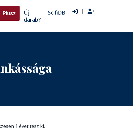
|
Új
ScifiDB
Plusz
darab?
unkássága
szesen 1 évet tesz ki.