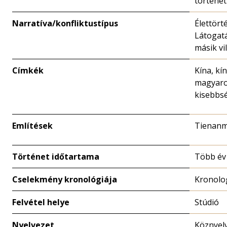
történet
Narratíva/konfliktustípus
Élettört
Látogat
másik vi
Címkék
Kína, kín
magyaro
kisebbs
Említések
Tienanm
Történet időtartama
Több év
Cselekmény kronológiája
Kronolo
Felvétel helye
Stúdió
Nyelvezet
Köznyel