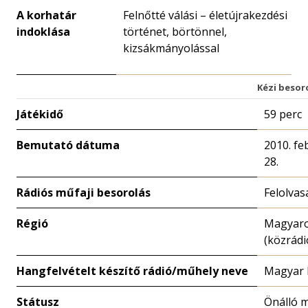
A korhatár
Felnőtté válási – életújrakezdési
indoklása
történet, börtönnel,
kizsákmányolással
Kézi besor
Játékidő
59 perc
Bemutató dátuma
2010. fe
28.
Rádiós műfaji besorolás
Felolvas
Régió
Magyar
(közrádi
Hangfelvételt készítő rádió/műhely neve
Magyar 
Státusz
Önálló 