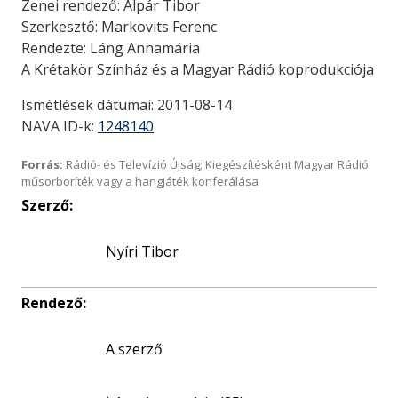
Zenei rendező: Alpár Tibor
Szerkesztő: Markovits Ferenc
Rendezte: Láng Annamária
A Krétakör Színház és a Magyar Rádió koprodukciója
Ismétlések dátumai: 2011-08-14
NAVA ID-k:
1248140
Forrás:
Rádió- és Televízió Újság; Kiegészítésként Magyar Rádió
műsorboríték vagy a hangjáték konferálása
Szerző:
Nyíri Tibor
Rendező:
A szerző