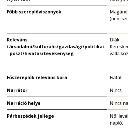
Főbb szereplőviszonyok
Magánél
(nem sze
Releváns
Diák,
társadalmi/kulturális/gazdasági/politikai
Kereske
- poszt/hivatás/tevékenység
vállalko
Főszereplők releváns kora
Fiatal
Narrátor
Nincs
Narráció helye
Nincs na
Párbeszédek jellege
Női levél
napló,