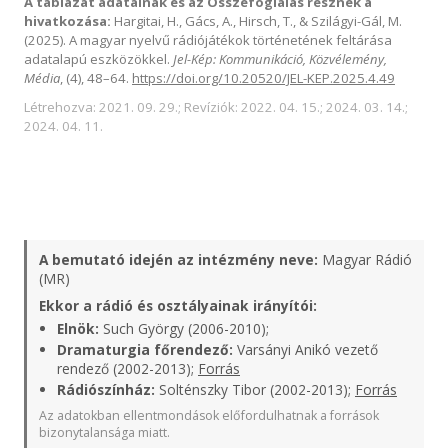
A táblázat adatainak és az Összefoglalás résznek a
hivatkozása:
Hargitai, H., Gács, A., Hirsch, T., & Szilágyi-Gál, M.
(2025). A magyar nyelvű rádiójátékok történetének feltárása
adatalapú eszközökkel.
Jel-Kép: Kommunikáció, Közvélemény,
Média
, (4), 48–64.
https://doi.org/10.20520/JEL-KEP.2025.4.49
Létrehozva: 2021. 09. 29.; Revíziók: 2022. 04. 15.; 2024. 03. 14.;
2024. 04. 11.
A bemutató idején az intézmény neve:
Magyar Rádió
(MR)
Ekkor a rádió és osztályainak irányítói:
Elnök:
Such György (2006-2010);
Dramaturgia főrendező:
Varsányi Anikó vezető
rendező (2002-2013);
Forrás
Rádiószínház:
Solténszky Tibor (2002-2013);
Forrás
Az adatokban ellentmondások előfordulhatnak a források
bizonytalansága miatt.