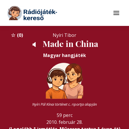
Tovább a navigációhoz
Tovább a tartalomhoz
Menü
0
Nyíri Tibor
Made in China
🔈
Magyar hangjáték
Nyíri Pál Kínai történet c. riportja alapján
59 perc
2010. február 28.