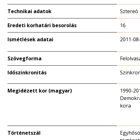
Technikai adatok
Sztereó
Eredeti korhatári besorolás
16
Ismétlések adatai
2011-08
Szövegforma
Felolvas
Időszinkronitás
Szinkro
Megidézett kor (magyar)
1990-20
Demokrá
kora
Történetszál
Egyhősö