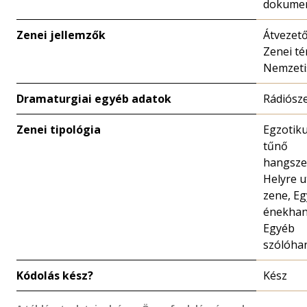
dokume
Zenei jellemzők
Átvezet
Zenei té
Nemzeti
Dramaturgiai egyéb adatok
Rádiósz
Zenei tipológia
Egzotik
tűnő
hangsze
Helyre u
zene, Eg
énekhan
Egyéb
szólóha
Kódolás kész?
Kész