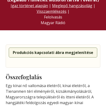
(Legalább 1 ismétlés. Műsoron tartva 1 éven át)
Igaz történet alapján
|
Meglepő hangzásvilág
|
Visszaemlékezés
|
Felolvasás
Magyar Rádió
Produkciós kapcsolati ábra megjelenítése
Összefoglalás
Egy kínai nő vallomása életéről, kínai életéről, a
Tienanmen téri élményéről, kizsákmányolásáról,
Magyarországra településéről és itteni életéről. A
hangjátéki feldolgozás egyedi magyar-kínai