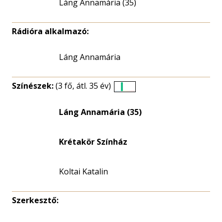
Láng Annamária (35)
Rádióra alkalmazó:
Láng Annamária
Színészek:
(3 fő, átl. 35 év)
Életkori
eloszlás
Láng Annamária (35)
nagyítása
Krétakör Színház
Koltai Katalin
Szerkesztő: