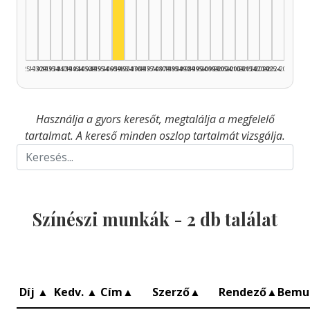
Színész, 1960–1964: 1
1925–1929
1930–1934
1935–1939
1940–1944
1945–1949
1950–1954
1955–1959
1960–1964
1965–1969
1970–1974
1975–1979
1980–1984
1985–1989
1990–1994
1995–1999
2000–2004
2005–2009
2010–2014
2015–2019
2020–2024
2025–2026
Használja a gyors keresőt, megtalálja a megfelelő
tartalmat. A kereső minden oszlop tartalmát vizsgálja.
Színészi munkák -
2
db találat
Díj
▲
Kedv.
▲
Cím
▲
Szerző
▲
Rendező
▲
Bemu