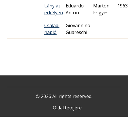
Lány az
Eduardo
Marton
1963
erkélyen
Anton
Frigyes
Családi
Giovannino
-
-
napló
Guareschi
© 2026 All rights reserved.
Oldal tetejére