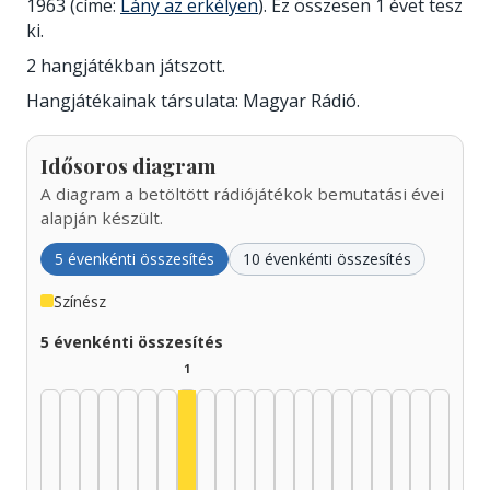
1963 (címe:
Lány az erkélyen
). Ez összesen 1 évet tesz
ki.
2 hangjátékban játszott.
Hangjátékainak társulata: Magyar Rádió.
Idősoros diagram
A diagram a betöltött rádiójátékok bemutatási évei
alapján készült.
5 évenkénti összesítés
10 évenkénti összesítés
Színész
5 évenkénti összesítés
1