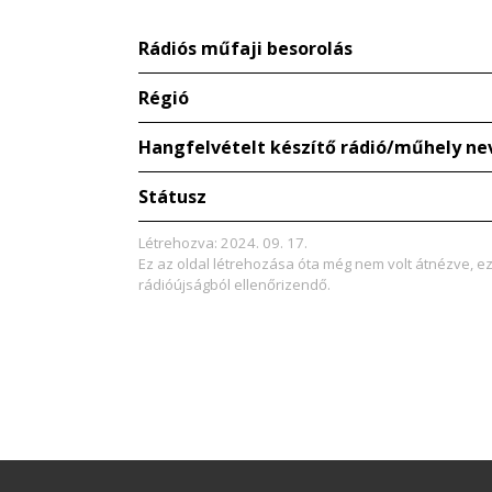
Rádiós műfaji besorolás
Régió
Hangfelvételt készítő rádió/műhely ne
Státusz
Létrehozva: 2024. 09. 17.
Ez az oldal létrehozása óta még nem volt átnézve, e
rádióújságból ellenőrizendő.