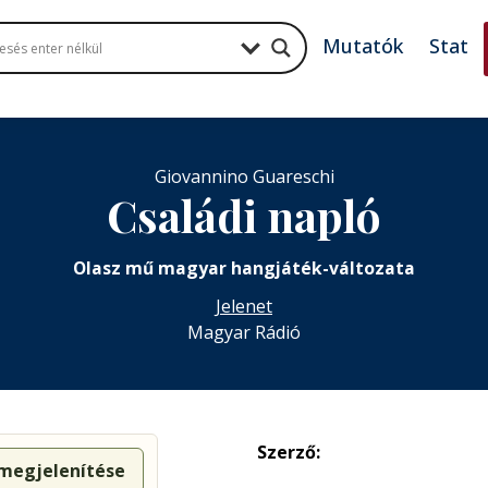
Mutatók
Stat
Giovannino Guareschi
Családi napló
Olasz mű magyar hangjáték-változata
Jelenet
Magyar Rádió
Szerző:
 megjelenítése