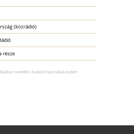
szág (közrádió)
Rádió
a része
lójában ismétlés. Kutatói használat esetén