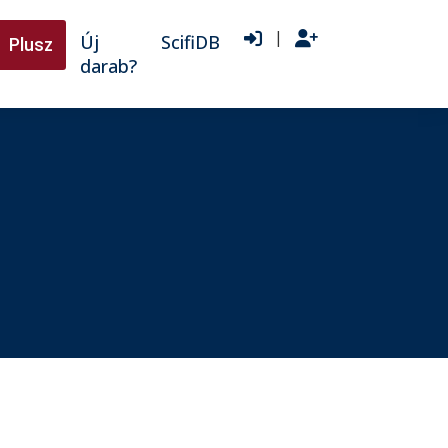
|
Új
ScifiDB
Plusz
darab?