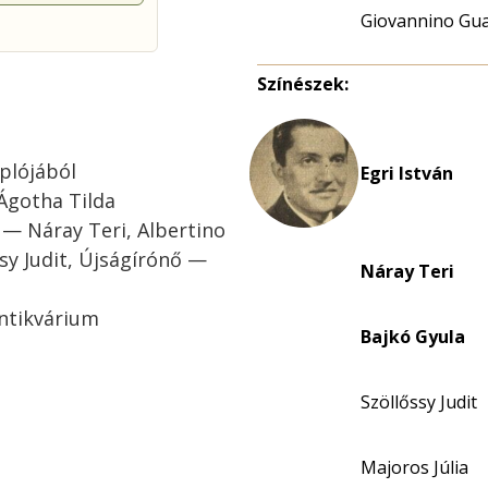
Giovannino Gua
Színészek:
plójából
Egri István
 Ágotha Tilda
 — Náray Teri, Albertino
sy Judit, Újságírónő —
Náray Teri
ntikvárium
Bajkó Gyula
Szöllőssy Judit
Majoros Júlia