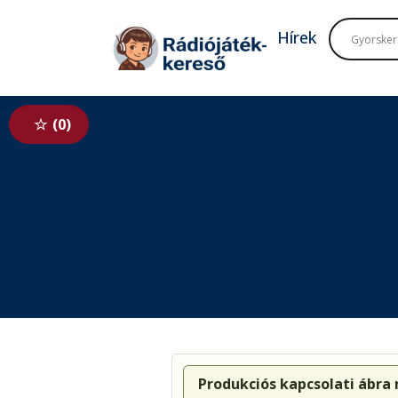
Tovább a navigációhoz
Tovább a tartalomhoz
Hírek
0
Produkciós kapcsolati ábra