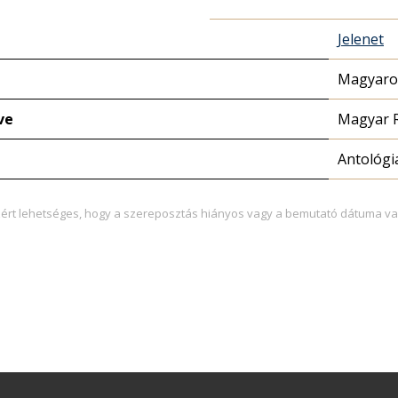
Jelenet
Magyaror
ve
Magyar 
Antológi
zért lehetséges, hogy a szereposztás hiányos vagy a bemutató dátuma va