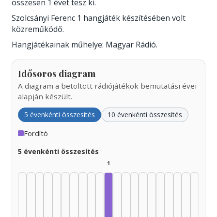
összesen 1 évet tesz ki.
Szolcsányi Ferenc 1 hangjáték készítésében volt
közreműködő.
Hangjátékainak műhelye: Magyar Rádió.
Idősoros diagram
A diagram a betöltött rádiójátékok bemutatási évei
alapján készült.
5 évenkénti összesítés
10 évenkénti összesítés
Fordító
5 évenkénti összesítés
1