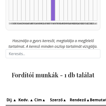
Fordító, 1975–1979: 1
1925–1929
1930–1934
1935–1939
1940–1944
1945–1949
1950–1954
1955–1959
1960–1964
1965–1969
1970–1974
1975–1979
1980–1984
1985–1989
1990–1994
1995–1999
2000–2004
2005–2009
2010–2014
2015–2019
2020–2024
2025–2026
Használja a gyors keresőt, megtalálja a megfelelő
tartalmat. A kereső minden oszlop tartalmát vizsgálja.
Fordítói munkák -
1
db találat
Díj
▲
Kedv.
▲
Cím
▲
Szerző
▲
Rendező
▲
Bemuta