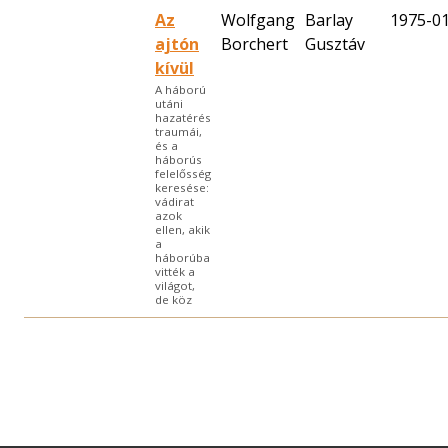
Az
Wolfgang
Barlay
1975-0
ajtón
Borchert
Gusztáv
kívül
A háború
utáni
hazatérés
traumái,
és a
háborús
felelősség
keresése:
vádirat
azok
ellen, akik
a
háborúba
vitték a
világot,
de köz