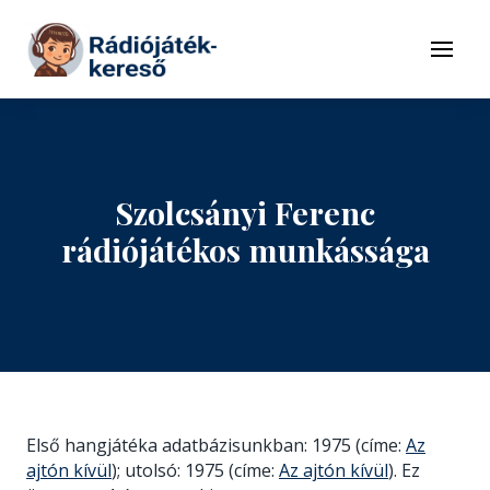
Tovább a navigációhoz
Tovább a tartalomhoz
Menü
Szolcsányi Ferenc
rádiójátékos munkássága
Első hangjátéka adatbázisunkban: 1975 (címe:
Az
ajtón kívül
); utolsó: 1975 (címe:
Az ajtón kívül
). Ez