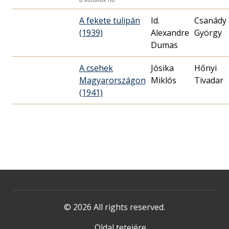
A fekete tulipán
Id.
Csanády
(1939)
Alexandre
György
Dumas
A csehek
Jósika
Hőnyi
Magyarországon
Miklós
Tivadar
(1941)
© 2026 All rights reserved.
Oldal tetejére