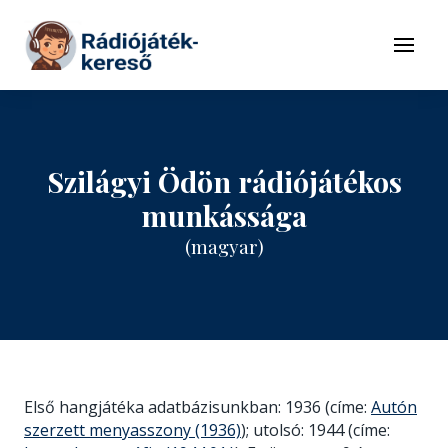
Tovább a navigációhoz
Tovább a tartalomhoz
Menü
Szilágyi Ödön rádiójátékos
munkássága
(magyar)
Első hangjátéka adatbázisunkban: 1936 (címe:
Autón
szerzett menyasszony (1936)
); utolsó: 1944 (címe: