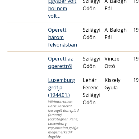
Egyszer volt,
Szilágyi
A. Balogh
19
hol nem
Ödön
Pál
volt…
Operett
Szilágyi
A. Balogh
19
három
Ödön
Pál
felvonásban
Operett az
Szilágyi
Vincze
19
operettről
Ödön
Ottó
Luxemburg
Lehár
Kiszely
19
grófja
Ferenc,
Gyula
(1944.01.)
Szilágyi
Ödön
Villámtartalom:
Páris Karnevál
hercegét ünnepli, A
farsangi
forgatagban René,
Luxemburg
vagyontalan grófja
megismerkedik
Angeláv