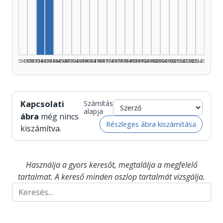
Szerző, 1940–1944: 7
Szerző, 1935–1939: 5
1925–1929
1930–1934
1935–1939
1940–1944
1945–1949
1950–1954
1955–1959
1960–1964
1965–1969
1970–1974
1975–1979
1980–1984
1985–1989
1990–1994
1995–1999
2000–2004
2005–2009
2010–2014
2015–2019
2020–2024
2025–2026
Kapcsolati
Számítás
alapja
ábra
még nincs
Részleges ábra kiszámítása
kiszámítva.
Használja a gyors keresőt, megtalálja a megfelelő
tartalmat. A kereső minden oszlop tartalmát vizsgálja.