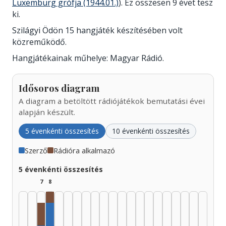
Luxemburg grófja (1944.01.)
). Ez összesen 9 évet tesz
ki.
Szilágyi Ödön 15 hangjáték készítésében volt
közreműködő.
Hangjátékainak műhelye: Magyar Rádió.
Idősoros diagram
A diagram a betöltött rádiójátékok bemutatási évei
alapján készült.
5 évenkénti összesítés
10 évenkénti összesítés
Szerző
Rádióra alkalmazó
5 évenkénti összesítés
7
8
Rádióra alkalmazó, 1940–1944: 1
Rádióra alkalmazó, 1935–1939: 2