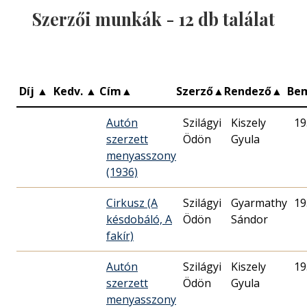
Szerzői munkák -
12
db találat
Díj
▲
Kedv.
▲
Cím
▲
Szerző
▲
Rendező
▲
Be
Autón
Szilágyi
Kiszely
19
szerzett
Ödön
Gyula
menyasszony
(1936)
Cirkusz (A
Szilágyi
Gyarmathy
19
késdobáló, A
Ödön
Sándor
fakír)
Autón
Szilágyi
Kiszely
19
szerzett
Ödön
Gyula
menyasszony