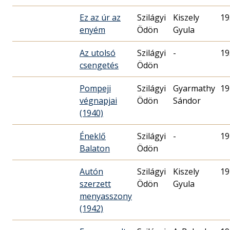
Ez az úr az
Szilágyi
Kiszely
19
enyém
Ödön
Gyula
Az utolsó
Szilágyi
-
19
csengetés
Ödön
Pompeji
Szilágyi
Gyarmathy
19
végnapjai
Ödön
Sándor
(1940)
Éneklő
Szilágyi
-
19
Balaton
Ödön
Autón
Szilágyi
Kiszely
19
szerzett
Ödön
Gyula
menyasszony
(1942)