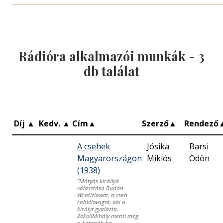
Rádióra alkalmazói munkák -
3
db találat
Díj
▲
Kedv.
▲
Cím
▲
Szerző
▲
Rendező
A csehek
Jósika
Barsi
Magyarországon
Miklós
Ödön
(1938)
“Mátyás királlyá
választása Budán.
Wratizlawot, a cseh
rablólovagot, aki a
királyt gyalázta,
ZokoliMihály menti meg
a katonák ha