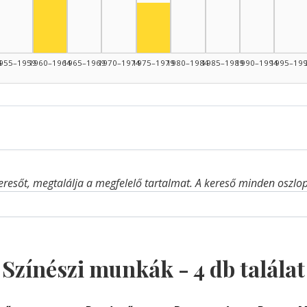
Színész, 1975–1979: 1
4
955–1959
1960–1964
1965–1969
1970–1974
1975–1979
1980–1984
1985–1989
1990–1994
1995–19
eresőt, megtalálja a megfelelő tartalmat. A kereső minden oszlop 
Színészi munkák -
4
db találat