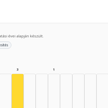
ási évei alapján készült.
esítés
3
1
Színész, 1960–1964: 3