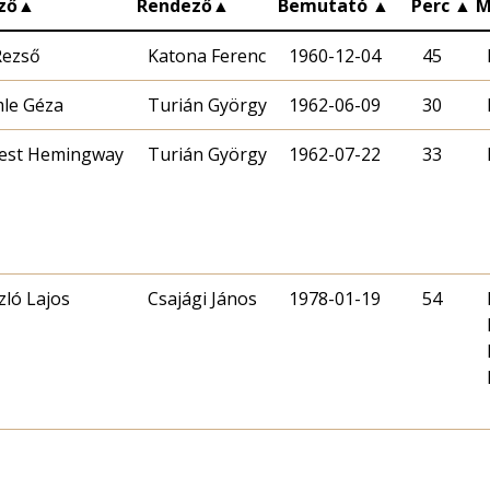
ző
▲
Rendező
▲
Bemutató
▲
Perc
▲
M
Rezső
Katona Ferenc
1960-12-04
45
le Géza
Turián György
1962-06-09
30
est Hemingway
Turián György
1962-07-22
33
zló Lajos
Csajági János
1978-01-19
54