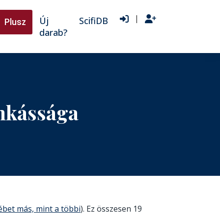
|
Új
ScifiDB
Plusz
darab?
nkássága
ébet más, mint a többi
). Ez összesen 19