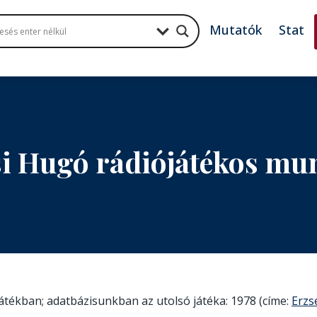
Mutatók
Stat
si Hugó rádiójátékos mu
játékban; adatbázisunkban az utolsó játéka: 1978 (címe:
Erzs