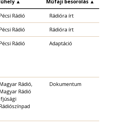
űhely
▲
Műfaji besorolás
▲
Pécsi Rádió
Rádióra írt
Pécsi Rádió
Rádióra írt
Pécsi Rádió
Adaptáció
Magyar Rádió,
Dokumentum
Magyar Rádió
Ifjúsági
Rádiószínpad