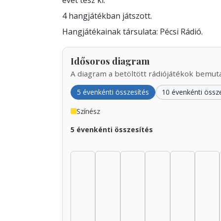
évet tesz ki.
4 hangjátékban játszott.
Hangjátékainak társulata: Pécsi Rádió.
Idősoros diagram
A diagram a betöltött rádiójátékok bemutat
5 évenkénti összesítés
10 évenkénti össz
Színész
5 évenkénti összesítés