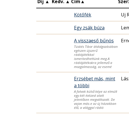
Díj
▲
Kedv.
▲
Cím
▲
Szer
Kötőfék
Uj 
Egy zsák búza
Lem
A visszaeső bűnös
Ern
Tüskés Tibor átdolgozásában
egészen újszerű
rádiójátékkal
ismerkedhettünk meg.A
rádiójátékokra jellemző a
mozgalmasság, az esemé
Erzsébet más, mint
Lás
a többi
A falvak külső képe az elmúlt
egy-két évtized alatt
jelentősen megváltozott. De
vajon más-e az új házakban
élő, a világgal rádió