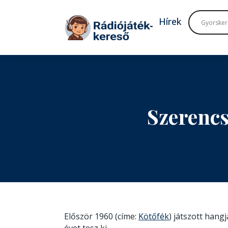
Tovább a navigációhoz
Tovább a tartalomhoz
Hírek
Szerenc
Először 1960 (címe:
Kötőfék
) játszott hang