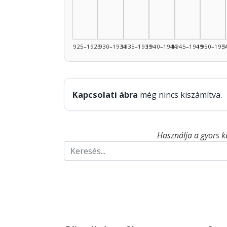
1925–1929
1930–1934
1935–1939
1940–1944
1945–1949
1950–195
1
Kapcsolati ábra
még nincs kiszámítva.
Használja a gyors k