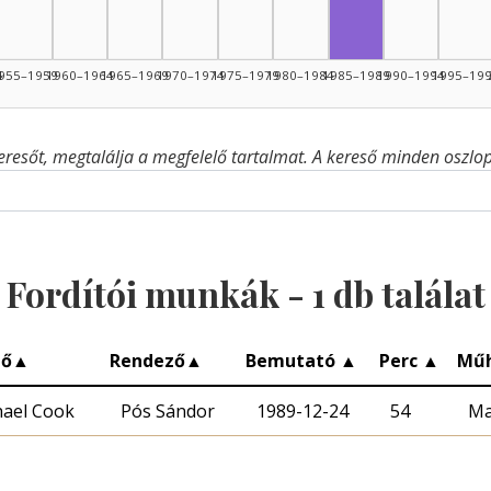
4
955–1959
1960–1964
1965–1969
1970–1974
1975–1979
1980–1984
1985–1989
1990–1994
1995–19
eresőt, megtalálja a megfelelő tartalmat. A kereső minden oszlop 
Fordítói munkák -
1
db találat
ző
▲
Rendező
▲
Bemutató
▲
Perc
▲
Mű
hael Cook
Pós Sándor
1989-12-24
54
Ma