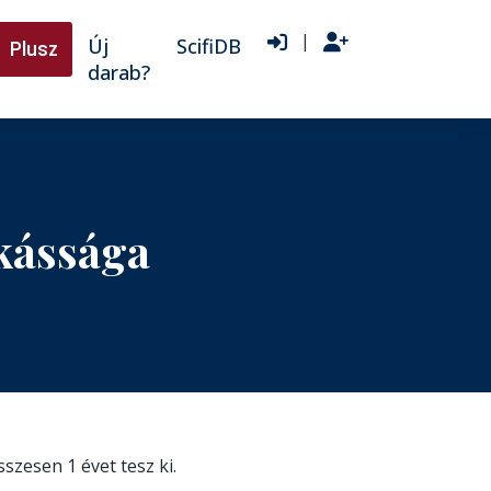
|
Új
ScifiDB
Plusz
darab?
nkássága
összesen 1 évet tesz ki.