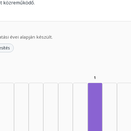
olt közreműködő.
ási évei alapján készült.
esítés
1
Fordító, 1985–19