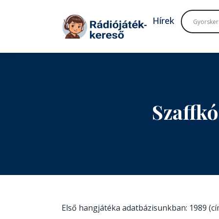
Tovább a navigációhoz
Tovább a tartalomhoz
Hírek
Szaffkó
Első hangjátéka adatbázisunkban: 1989 (c