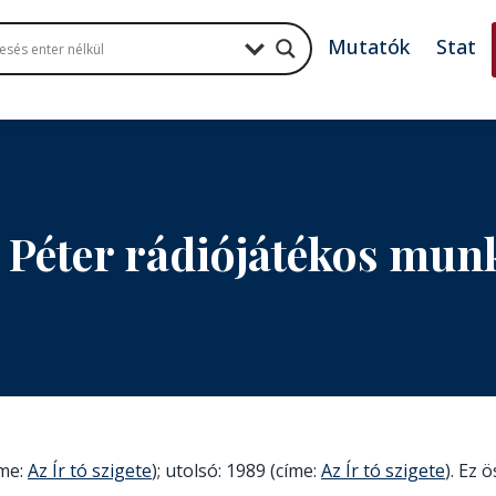
Mutatók
Stat
 Péter rádiójátékos mu
íme:
Az Ír tó szigete
); utolsó: 1989 (címe:
Az Ír tó szigete
). Ez 