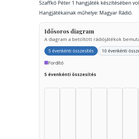
Szaffkó Péter 1 hangjáték készítésében v
Hangjátékainak műhelye: Magyar Rádió.
Idősoros diagram
A diagram a betöltött rádiójátékok bemutat
5 évenkénti összesítés
10 évenkénti össz
Fordító
5 évenkénti összesítés