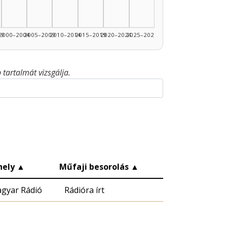
99
2000–2004
2005–2009
2010–2014
2015–2019
2020–2024
2025–2026
tartalmát vizsgálja.
hely
▲
Műfaji besorolás
▲
gyar Rádió
Rádióra írt