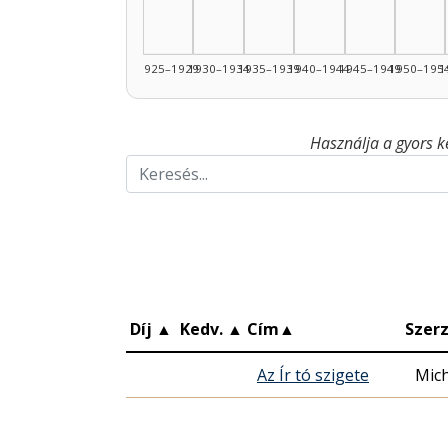
1925–1929
1930–1934
1935–1939
1940–1944
1945–1949
1950–195
1
Használja a gyors k
Díj
▲
Kedv.
▲
Cím
▲
Szer
Az Ír tó szigete
Mic