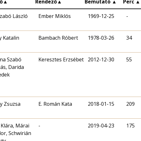
ő
▲
Rendező
▲
Bemutató
▲
Perc
▲
Szabó László
Ember Miklós
1969-12-25
-
 Katalin
Bambach Róbert
1978-03-26
34
na Szabó
Keresztes Erzsébet
2012-12-30
55
ás, Darida
edek
y Zsuzsa
E. Román Kata
2018-01-15
209
 Klára, Márai
-
2019-04-23
175
or, Schwirián
rgy