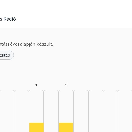
s Rádió.
ási évei alapján készült.
esítés
1
1