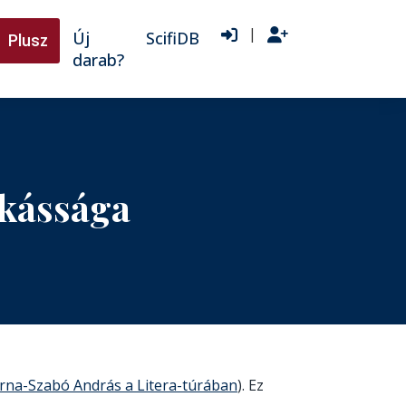
|
Új
ScifiDB
Plusz
darab?
nkássága
rna-Szabó András a Litera-túrában
). Ez