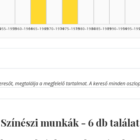
Színész, 1965–1969: 1
Színész, 1975–1979: 1
4
955–1959
1960–1964
1965–1969
1970–1974
1975–1979
1980–1984
1985–1989
1990–1994
1995–19
eresőt, megtalálja a megfelelő tartalmat. A kereső minden oszlop 
Színészi munkák -
6
db találat