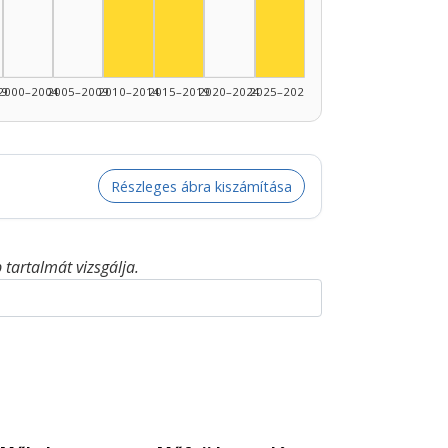
Színész, 2010–2014: 1
Színész, 2025–2026: 1
99
2000–2004
2005–2009
2010–2014
2015–2019
2020–2024
2025–2026
Részleges ábra kiszámítása
tartalmát vizsgálja.