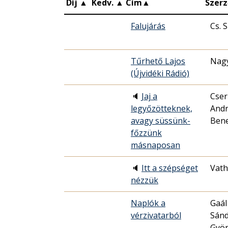
Díj
▲
Kedv.
▲
Cím
▲
Szerz
Falujárás
Cs. 
Tűrhető Lajos
Nagy
(Újvidéki Rádió)
🔈
Jaj a
Cser
legyőzötteknek,
Andr
avagy süssünk-
Ben
főzzünk
másnaposan
🔈
Itt a szépséget
Vath
nézzük
Naplók a
Gaál
vérzivatarból
Sánd
Gyö