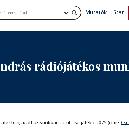
Mutatók
Stat
ndrás rádiójátékos mu
gjátékban; adatbázisunkban az utolsó játéka: 2025 (címe:
Cse