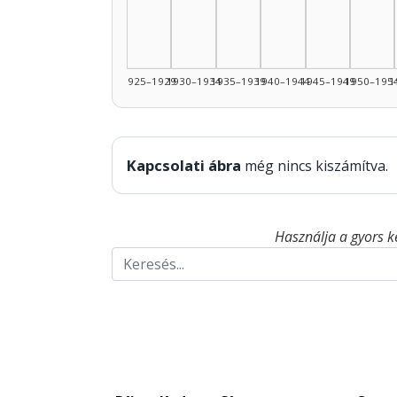
1925–1929
1930–1934
1935–1939
1940–1944
1945–1949
1950–195
1
Kapcsolati ábra
még nincs kiszámítva.
Használja a gyors k