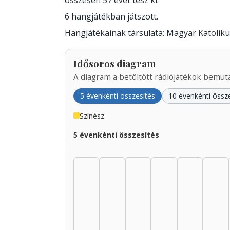
összesen 57 évet tesz ki.
6 hangjátékban játszott.
Hangjátékainak társulata: Magyar Katoliku
Idősoros diagram
A diagram a betöltött rádiójátékok bemutat
5 évenkénti összesítés
10 évenkénti össz
Színész
5 évenkénti összesítés