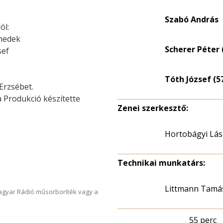
Szabó András
ól:
enedek
Scherer Péter 
sef
Tóth József (5
Erzsébet.
 Produkció készítette
Zenei szerkesztő:
Hortobágyi Lás
Technikai munkatárs:
Littmann Tamá
Magyar Rádió műsorboríték vagy a
55 perc