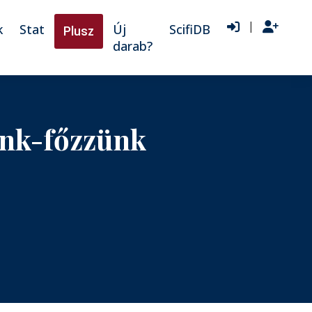
|
k
Stat
Új
ScifiDB
Plusz
darab?
ünk-főzzünk