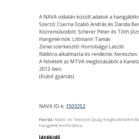
A NAVA oldalán közölt adatok a hangjátékr
Szerző: Cserna Szabó András és Darida B
Közreműködött: Scherer Péter és Tóth Józ
Hangmérnök: Littmann Tamás
Zenei szerkesztő: Hortobágyi László
Rádióra alkalmazta és rendezte: Keresztes 
A felvételt az MTVA megbízásából a Kaneta
2012-ben.
(Külső gyártás)
NAVA ID-k:
1503252
Forrás:
Rádió- és Televízió Újság; Kiegészítésként 
hangjáték konferálása
Játékidő