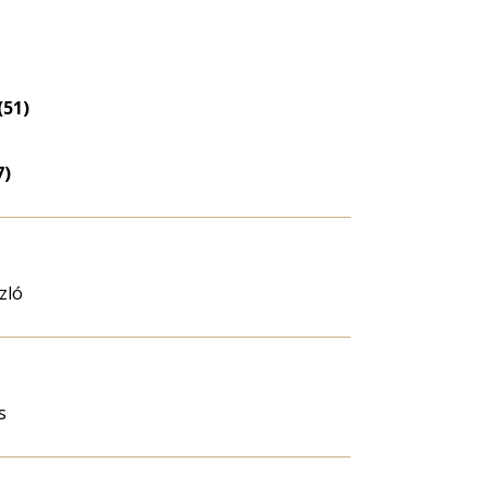
Életkori
eloszlás
nagyítása
(51)
7)
zló
s