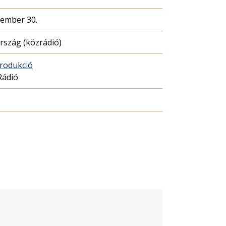
cember 30.
szág (közrádió)
rodukció
Rádió