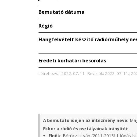
Bemutató dátuma
Régió
Hangfelvételt készítő rádió/műhely ne
Eredeti korhatári besorolás
Létrehozva: 2022. 07. 11.; Revíziók: 2022. 07. 11.; 20
A bemutató idején az intézmény neve:
Mag
Ekkor a rádió és osztályainak irányítói:
Elnök:
Böröcz István (2011-2013) | Jónás Is