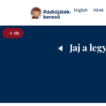
Tovább a navigációhoz
Tovább a tartalomhoz
English
Hírek
0
Jaj a le
🔈