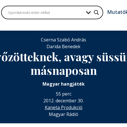
Mutató
Cserna Szabó András
Darida Benedek
győzötteknek, avagy süss
másnaposan
Magyar hangjáték
55 perc
2012. december 30.
Kaneta Produkció
Magyar Rádió