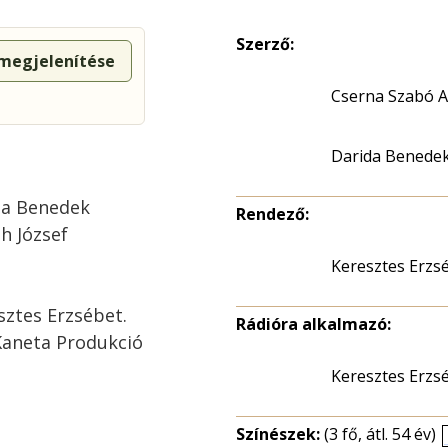
Szerző:
 megjelenítése
Cserna Szabó 
Darida Benede
da Benedek
Rendező:
h József
Keresztes Erzs
sztes Erzsébet.
Rádióra alkalmazó:
Kaneta Produkció
Keresztes Erzs
Színészek:
(3 fő, átl. 54 év)