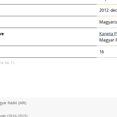
2012. de
Magyaror
ve
Kaneta P
Magyar 
16
24. 04. 11.
yar Rádió (MR)
tván (2010-2015);