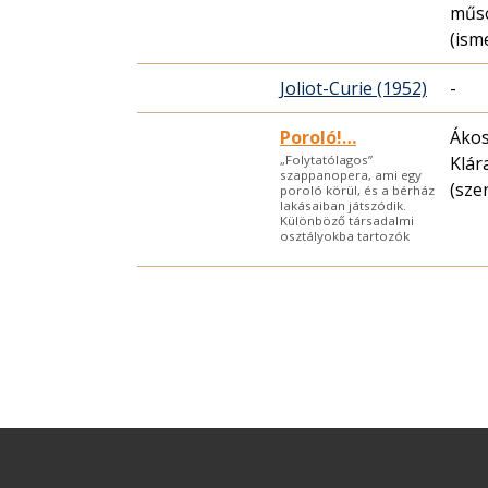
műs
(ism
Joliot-Curie (1952)
-
Poroló!…
Ákos
Klár
„Folytatólagos”
szappanopera, ami egy
(sze
poroló körül, és a bérház
lakásaiban játszódik.
Különböző társadalmi
osztályokba tartozók