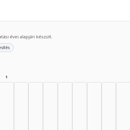
ási évei alapján készült.
esítés
1
nész, 1950–1954: 5