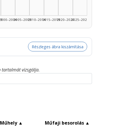
99
2000–2004
2005–2009
2010–2014
2015–2019
2020–2024
2025–2026
Részleges ábra kiszámítása
tartalmát vizsgálja.
Műhely
▲
Műfaji besorolás
▲