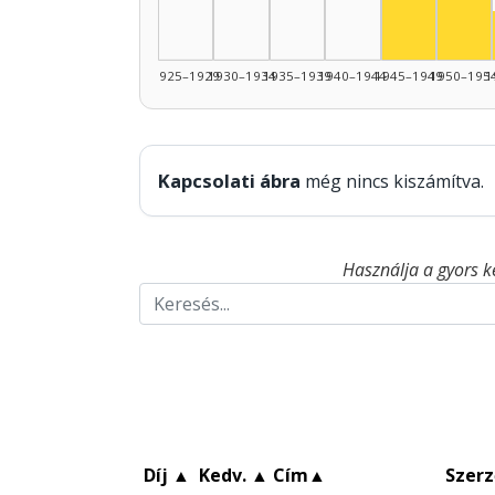
Színész, 1
1925–1929
1930–1934
1935–1939
1940–1944
1945–1949
1950–195
1
Kapcsolati ábra
még nincs kiszámítva.
Használja a gyors k
Díj
▲
Kedv.
▲
Cím
▲
Szerz