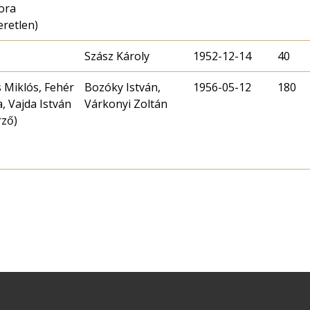
ora
eretlen)
Szász Károly
1952-12-14
40
 Miklós, Fehér
Bozóky István,
1956-05-12
180
a, Vajda István
Várkonyi Zoltán
rző)