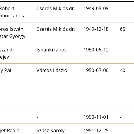
Róbert,
Cserés Miklós dr.
1949-05-09
-
mbor János
ros István,
Cserés Miklós dr.
1949-12-18
65
etár György
szandr
Ispánki János
1950-06-12
-
ejev
ey Pál
Vámos László
1950-07-06
40
-
1950-11-01
-
jet Rádió
Szász Károly
1951-12-25
-