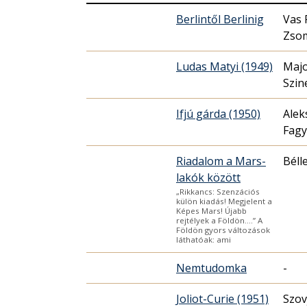
Berlintől Berlinig
Vas 
Zso
Ludas Matyi (1949)
Majo
Szin
Ifjú gárda (1950)
Alek
Fagy
Riadalom a Mars-
Béll
lakók között
„Rikkancs: Szenzációs
külön kiadás! Megjelent a
Képes Mars! Újabb
rejtélyek a Földön….” A
Földön gyors változások
láthatóak: ami
Nemtudomka
-
Joliot-Curie (1951)
Szov