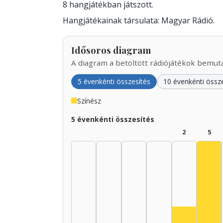
8 hangjátékban játszott.
Hangjátékainak társulata: Magyar Rádió.
Idősoros diagram
A diagram a betöltött rádiójátékok bemutat
5 évenkénti összesítés
10 évenkénti össz
Színész
5 évenkénti összesítés
2
5
Szí