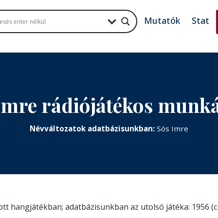
Mutatók
Stat
Imre rádiójátékos munk
Névváltozatok adatbázisunkban:
Sós Imre
zott hangjátékban; adatbázisunkban az utolsó játéka: 1956 (