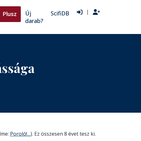
|
Új
ScifiDB
Plusz
darab?
ássága
címe:
Poroló!…
). Ez összesen 8 évet tesz ki.