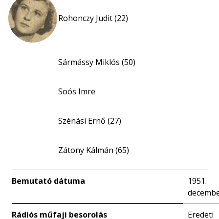
Rohonczy Judit (22)
Sármássy Miklós (50)
Soós Imre
Szénási Ernő (27)
Zátony Kálmán (65)
Bemutató dátuma
1951.
decembe
Rádiós műfaji besorolás
Eredeti