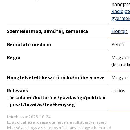
hangját
Rádióját
gyerme
Szemléletmód, alműfaj, tematika
Életrajz
Bemutató médium
Petőfi
Régió
Magyar
(közrádi
Hangfelvételt készítő rádió/műhely neve
Magyar 
Releváns
Tudós
társadalmi/kulturális/gazdasági/politikai
- poszt/hivatás/tevékenység
Létrehozva: 2025. 10. 24.
Ez az oldal létrehozása óta még nem volt átnézve, ezért
lehetséges, hogy a szereposztás hiányos vagy a bemutató