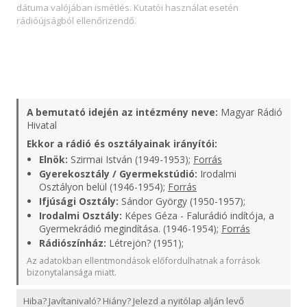
dátuma valójában ismétlés. Kutatói használat esetén
rádióújságból ellenőrizendő.
A bemutató idején az intézmény neve:
Magyar Rádió
Hivatal
Ekkor a rádió és osztályainak irányítói:
Elnök:
Szirmai István (1949-1953);
Forrás
Gyerekosztály / Gyermekstúdió:
Irodalmi
Osztályon belül (1946-1954);
Forrás
Ifjúsági Osztály:
Sándor György (1950-1957);
Irodalmi Osztály:
Képes Géza - Falurádió indítója, a
Gyermekrádió megindítása. (1946-1954);
Forrás
Rádiószínház:
Létrejön? (1951);
Az adatokban ellentmondások előfordulhatnak a források
bizonytalansága miatt.
Hiba? Javítanivaló? Hiány? Jelezd a nyitólap alján levő