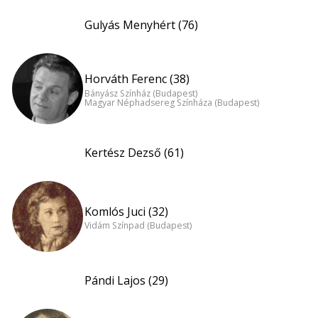
Gulyás Menyhért (76)
Horváth Ferenc (38)
Bányász Színház (Budapest)
Magyar Néphadsereg Színháza (Budapest)
Kertész Dezső (61)
Komlós Juci (32)
Vidám Színpad (Budapest)
Pándi Lajos (29)