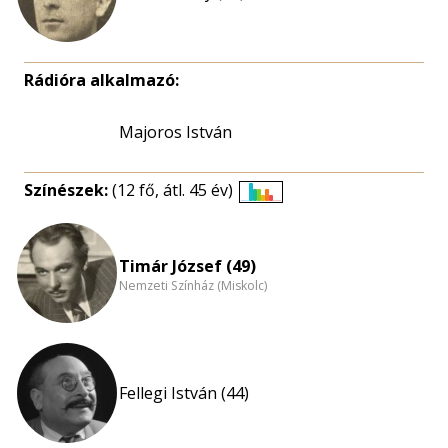
Rádióra alkalmazó:
Majoros István
Színészek:
(12 fő, átl. 45 év)
Életkori
eloszlás
nagyítása
Timár József (49)
Nemzeti Színház (Miskolc)
Fellegi István (44)