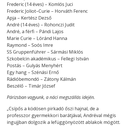
Frederic (14 éves) – Komlós Juci
Frederic Joliot–Curie – Horváth Ferenc
Apja – Kertész Dezső
André (14 éves) – Rohonczi Judit
André, a férfi – Pándi Lajos
Marie Curie – Lóránd Hanna
Raymond – Soós Imre
SS Gruppenführer – Sármási Miklós
Szkobelcin akadémikus – Fellegi István
Postás – Gulyás Menyhért
Egy hang – Szénási Ernő
Rádióbemondó – Zátony Kálmán
Beszélő – Timár József
Párizsban vagyunk, a náci megszállás idején.
„Csípős a ködösen pirkadó őszi hajnal, de a
professzor gyermekkori barátjával, Andréval mégis
ingujjban dolgozik a lefüggönyözött ablakok mögött.