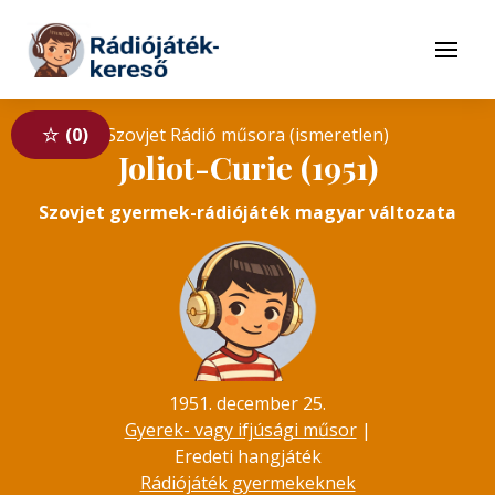
Tovább a navigációhoz
Tovább a tartalomhoz
Menü
0
Szovjet Rádió műsora (ismeretlen)
Joliot-Curie (1951)
Szovjet gyermek-rádiójáték magyar változata
1951. december 25.
Gyerek- vagy ifjúsági műsor
|
Eredeti hangjáték
Rádiójáték gyermekeknek