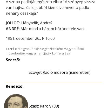
A szoba padlóját egészen elborító szőnyeg vissza
van hajtva, és lejjebből kiemelve hever a padló
néhány deszkája.”
JOLIOT:
Hányadik, André?
ANDRÉ:
Már mind a három bőrönd tele van…
1951. december 26., P 16.00
Forrás:
Magyar Rádió; Kiegészítésként Magyar Rádió
műsorboríték vagy a hangjáték konferálása
Szerző:
Szovjet Rádió műsora (ismeretlen)
Rendező:
Szász Károly (39)