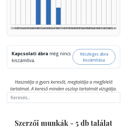
Szerző, 1950–1954: 2
Szerző, 1960–1964: 2
Szerző, 1970–1974: 1
1925–1929
1930–1934
1935–1939
1940–1944
1945–1949
1950–1954
1955–1959
1960–1964
1965–1969
1970–1974
1975–1979
1980–1984
1985–1989
1990–1994
1995–1999
2000–2004
2005–2009
2010–2014
2015–2019
2020–2024
2025–2026
Kapcsolati ábra
még nincs
Részleges ábra
kiszámítása
kiszámítva.
Használja a gyors keresőt, megtalálja a megfelelő
tartalmat. A kereső minden oszlop tartalmát vizsgálja.
Szerzői munkák -
5
db találat