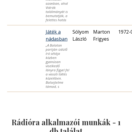
azonban, ahol
Vidrák
találmányát is
bemutatják, a
felettes hatós
Játék a
Sólyom
Marton
1972-
nádasban
László
Frigyes
„A Balaton
partján üdülő
író sétája
közben
gyanúsan
viselkedő
lányra figyel fel
a vasúti töltés
közelében.
Balsejtelme
támad, s
Rádióra alkalmazói munkák -
1
db találat