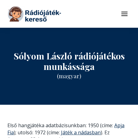
Tovább a navigációhoz
Tovább a tartalomhoz
Menü
Sólyom László rádiójátékos
munkássága
(magyar)
Első hangjátéka adatbázisunkban: 1950 (címe:
Apja
Fia
); utolsó: 1972 (címe:
Játék a nádasban
). Ez