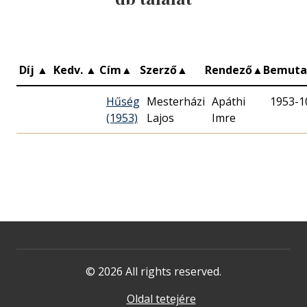
Díj
▲
Kedv.
▲
Cím
▲
Szerző
▲
Rendező
▲
Bemut
Hűség
Mesterházi
Apáthi
1953-1
(1953)
Lajos
Imre
© 2026 All rights reserved.
Oldal tetejére