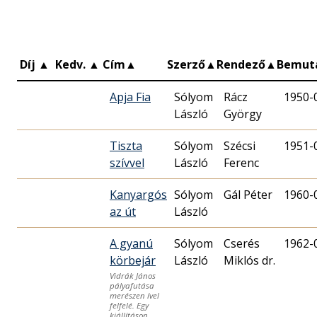
Díj
▲
Kedv.
▲
Cím
▲
Szerző
▲
Rendező
▲
Bemut
Apja Fia
Sólyom
Rácz
1950-
László
György
Tiszta
Sólyom
Szécsi
1951-
szívvel
László
Ferenc
Kanyargós
Sólyom
Gál Péter
1960-
az út
László
A gyanú
Sólyom
Cserés
1962-
körbejár
László
Miklós dr.
Vidrák János
pályafutása
merészen ível
felfelé. Egy
kiállításon