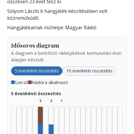
összesen 23 évet tesz ki.
Sólyom László 6 hangjáték készítésében volt
közreműködő.
Hangjátékainak műhelye: Magyar Rádió.
Idősoros diagram
A diagram a betöltött rádiójátékok bemutatási évei
alapján készült.
5 évenkénti összesítés
10 évenkénti összesítés
Szerző
Rádióra alkalmazó
5 évenkénti összesítés
3
2
1
Rádióra alkalmazó, 1950–1954: 1