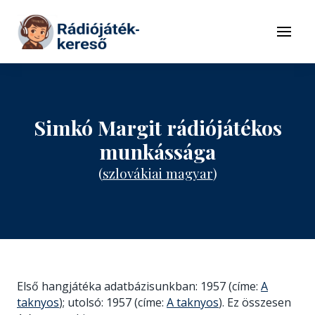
Tovább a navigációhoz
Tovább a tartalomhoz
Menü
Simkó Margit rádiójátékos
munkássága
(
szlovákiai magyar
)
Első hangjátéka adatbázisunkban: 1957 (címe:
A
taknyos
); utolsó: 1957 (címe:
A taknyos
). Ez összesen