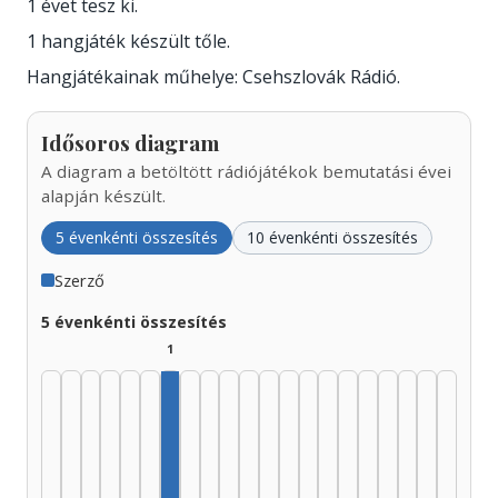
1 évet tesz ki.
1 hangjáték készült tőle.
Hangjátékainak műhelye: Csehszlovák Rádió.
Idősoros diagram
A diagram a betöltött rádiójátékok bemutatási évei
alapján készült.
5 évenkénti összesítés
10 évenkénti összesítés
Szerző
5 évenkénti összesítés
1
Szerző, 1955–1959: 1