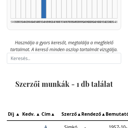
1925–1929
1930–1934
1935–1939
1940–1944
1945–1949
1950–1954
1955–1959
1960–1964
1965–1969
1970–1974
1975–1979
1980–1984
1985–1989
1990–1994
1995–1999
2000–2004
2005–2009
2010–2014
2015–2019
2020–2024
2025–2026
Használja a gyors keresőt, megtalálja a megfelelő
tartalmat. A kereső minden oszlop tartalmát vizsgálja.
Szerzői munkák -
1
db találat
Díj
▲
Kedv.
▲
Cím
▲
Szerző
▲
Rendező
▲
Bemutat
A
Simkó
-
1957-10-